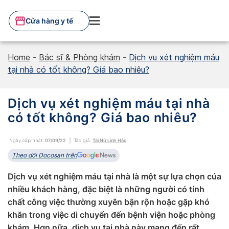
Skip
to
Cửa hàng y tế
content
Home
-
Bác sĩ & Phòng khám
-
Dịch vụ xét nghiệm máu
tại nhà có tốt không? Giá bao nhiêu?
Dịch vụ xét nghiệm máu tại nhà
có tốt không? Giá bao nhiêu?
Ngày cập nhật:
07/09/22
Tác giả:
Tài Nữ Linh Hảo
Theo dõi Docosan trên
Dịch vụ xét nghiệm máu tại nhà là một sự lựa chọn của
nhiều khách hàng, đặc biệt là những người có tính
chất công việc thường xuyên bận rộn hoặc gặp khó
khăn trong việc di chuyển đến bệnh viện hoặc phòng
khám. Hơn nữa, dịch vụ tại nhà này mang đến rất