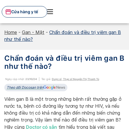
Skip
to
Cửa hàng y tế
content
Home
-
Gan - Mật
-
Chẩn đoán và điều trị viêm gan B
như thế nào?
Chẩn đoán và điều trị viêm gan B
như thế nào?
Ngày cập nhật:
23/10/24
Tác giả:
Dược sĩ, Thạc sĩ Nguyễn Thị Thanh Tú
Theo dõi Docosan trên
Viêm gan B là một trong những bệnh rất thường gặp ở
nước ta, bệnh có đường lây tương tự như HIV, và nếu
không điều trị có khả năng dẫn đến những biến chứng
nghiêm trọng. Vậy làm thế nào để điều trị viêm gan B?
Doctor có sẵn
Hãy cùng
tìm hiểu trong bài viết sau