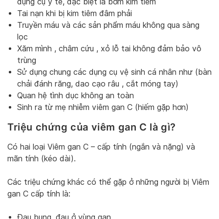
dụng cụ y tế, đặc biệt là bơm kim tiêm
Tai nạn khi bị kim tiêm đâm phải
Truyền máu và các sản phẩm máu không qua sàng
lọc
Xăm mình , châm cứu , xỏ lỗ tai không đảm bảo vô
trùng
Sử dụng chung các dụng cụ vệ sinh cá nhân như (bàn
chải đánh răng, dao cạo râu , cắt móng tay)
Quan hệ tình dục không an toàn
Sinh ra từ mẹ nhiễm viêm gan C (hiếm gặp hơn)
Triệu chứng của viêm gan C là gì?
Có hai loại Viêm gan C – cấp tính (ngắn và nặng) và
mãn tính (kéo dài).
Các triệu chứng khác có thể gặp ở những người bị Viêm
gan C cấp tính là:
Đau bụng, đau ở vùng gan.