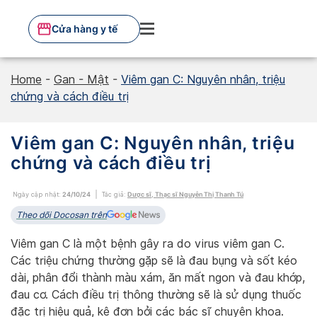
Skip
to
Cửa hàng y tế
content
Home
-
Gan - Mật
-
Viêm gan C: Nguyên nhân, triệu
chứng và cách điều trị
Viêm gan C: Nguyên nhân, triệu
chứng và cách điều trị
Ngày cập nhật:
24/10/24
Tác giả:
Dược sĩ, Thạc sĩ Nguyễn Thị Thanh Tú
Theo dõi Docosan trên
Viêm gan C là một bệnh gây ra do virus viêm gan C.
Các triệu chứng thường gặp sẽ là đau bụng và sốt kéo
dài, phân đổi thành màu xám, ăn mất ngon và đau khớp,
đau cơ. Cách điều trị thông thường sẽ là sử dụng thuốc
đặc trị hiệu quả, kê đơn bởi các bác sĩ chuyên khoa.