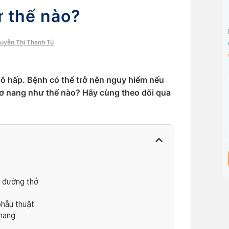
ư thế nào?
guyễn Thị Thanh Tú
ô hấp. Bệnh có thể trở nên nguy hiểm nếu
ị xơ nang như thế nào? Hãy cùng theo dõi qua
g đường thở
phẫu thuật
 nang