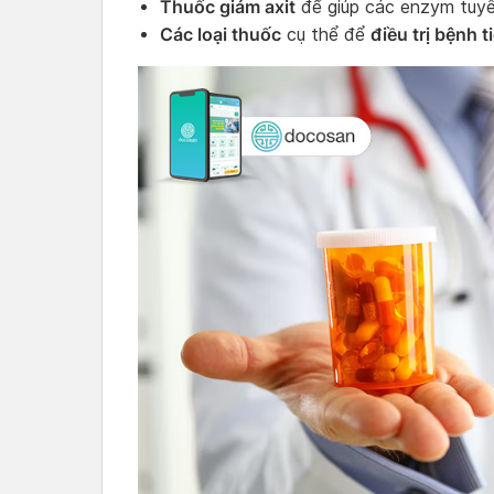
Thuốc giảm axit
để giúp các enzym tuyế
Các loại thuốc
điều trị bệnh 
cụ thể để