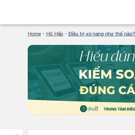
Skip
to
content
Home
-
Hô Hấp
-
Điều trị xơ nang như thế nào?