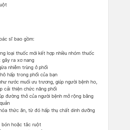
ruột
 bác sĩ bao gồm:
ững loại thuốc mới kết hợp nhiều nhóm thuốc
t gây ra xơ nang
gừa nhiễm trùng ở phổi
hô hấp trong phổi của bạn
hư nước muối ưu trương, giúp người bệnh ho,
p cải thiện chức năng phổi
iúp đường thở của người bệnh mở rộng bằng
 quản
 hóa thức ăn, từ đó hấp thụ chất dinh dưỡng
 bón hoặc tắc ruột