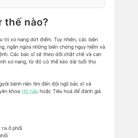
ư thế nào?
ều trị xơ nang dứt điểm. Tuy nhiên, các biện
hứng, ngăn ngừa những biến chứng nguy hiểm và
ệnh. Các bác sĩ sẽ theo dõi chặt chẽ và can
ệnh xơ nang, từ đó có thể kéo dài tuổi thọ
người bệnh nên tìm đến đội ngũ bác sĩ và
uyên khoa
Hô hấp
hoặc Tiêu hoá để đánh giá
 ra ở phổi
phổi