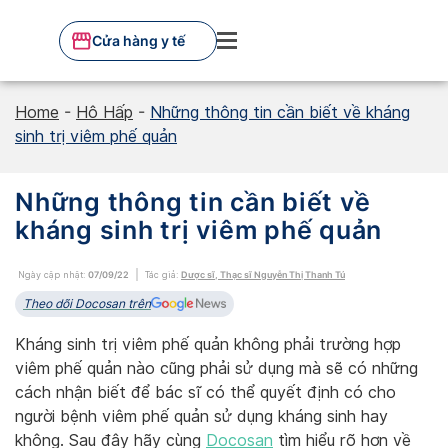
Skip
to
Cửa hàng y tế
content
Home
-
Hô Hấp
-
Những thông tin cần biết về kháng
sinh trị viêm phế quản
Những thông tin cần biết về
kháng sinh trị viêm phế quản
Ngày cập nhật:
07/09/22
Tác giả:
Dược sĩ, Thạc sĩ Nguyễn Thị Thanh Tú
Theo dõi Docosan trên
Kháng sinh trị viêm phế quản không phải trường hợp
viêm phế quản nào cũng phải sử dụng mà sẽ có những
cách nhận biết để bác sĩ có thể quyết định có cho
người bệnh viêm phế quản sử dụng kháng sinh hay
không. Sau đây hãy cùng
Docosan
tìm hiểu rõ hơn về