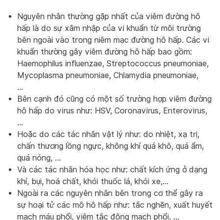
Nguyên nhân thường gặp nhất của viêm đường hô
hấp là do sự xâm nhập của vi khuẩn từ môi trường
bên ngoài vào trong niêm mạc đường hô hấp. Các vi
khuẩn thường gây viêm đường hô hấp bao gồm:
Haemophilus influenzae, Streptococcus pneumoniae,
Mycoplasma pneumoniae, Chlamydia pneumoniae,
…
Bên cạnh đó cũng có một số trường hợp viêm đường
hô hấp do virus như: HSV, Coronavirus, Enterovirus,
…
Hoặc do các tác nhân vật lý như: do nhiệt, xạ trị,
chấn thương lồng ngực, không khí quá khô, quá ẩm,
quá nóng, …
Và các tác nhân hóa học như: chất kích ứng ở dạng
khí, bụi, hoá chất, khói thuốc lá, khói xe,…
Ngoài ra các nguyên nhân bên trong cơ thể gây ra
sự hoại tử các mô hô hấp như: tắc nghẽn, xuất huyết
mạch máu phổi, viêm tắc động mạch phổi, …