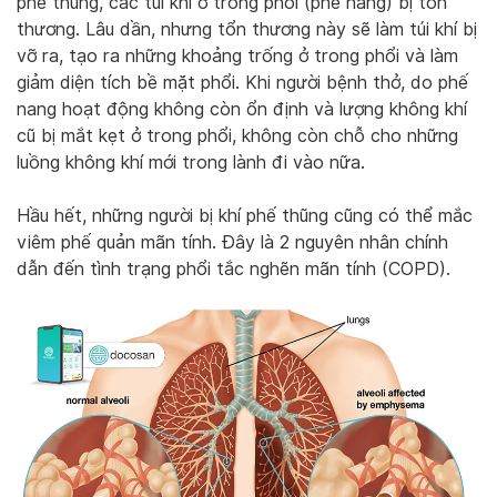
phế thũng, các túi khí ở trong phổi (phế nang) bị tổn
thương. Lâu dần, nhưng tổn thương này sẽ làm túi khí bị
vỡ ra, tạo ra những khoảng trống ở trong phổi và làm
giảm diện tích bề mặt phổi. Khi người bệnh thở, do phế
nang hoạt động không còn ổn định và lượng không khí
cũ bị mắt kẹt ở trong phổi, không còn chỗ cho những
luồng không khí mới trong lành đi vào nữa.
Hầu hết, những người bị khí phế thũng cũng có thể mắc
viêm phế quản mãn tính. Đây là 2 nguyên nhân chính
dẫn đến tình trạng phổi tắc nghẽn mãn tính (COPD).