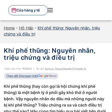
Skip
to
Cửa hàng y tế
content
Home
-
Hô Hấp
-
Khí phế thũng: Nguyên nhân, triệu
chứng và điều trị
Khí phế thũng: Nguyên nhân,
triệu chứng và điều trị
Ngày cập nhật:
15/09/22
Tác giả:
Dược sĩ, Thạc sĩ Nguyễn Thị Thanh Tú
Theo dõi Docosan trên
Khí phế thũng (hay còn gọi là hội chứng khí phế
thũng) là một bệnh lý ở phổi gây khó thở ở người
bệnh. Vậy nguyên nhân do đâu mà những người này
bị khí phế thũng? Triệu chứng ra sa và cách điều trị
như thế nào? Hãy cùng tìm hiểu qua bài viết bên dưới