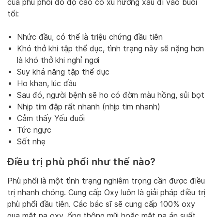
của phù phổi do độ cao có xu hướng xấu đi vào buổi
tối:
Nhức đầu, có thể là triệu chứng đầu tiên
Khó thở khi tập thể dục, tình trạng này sẽ nặng hơn
là khó thở khi nghỉ ngơi
Suy khả năng tập thể dục
Ho khan, lúc đầu
Sau đó, người bệnh sẽ ho có đờm màu hồng, sủi bọt
Nhịp tim đập rất nhanh (nhịp tim nhanh)
Cảm thấy Yếu đuối
Tức ngực
Sốt nhẹ
Điều trị phù phổi như thế nào?
Phù phổi là một tình trạng nghiêm trọng cần được điều
trị nhanh chóng. Cung cấp Oxy luôn là giải pháp điều trị
phù phổi đầu tiên. Các bác sĩ sẽ cung cấp 100% oxy
qua mặt nạ oxy, ống thông mũi hoặc mặt nạ áp suất