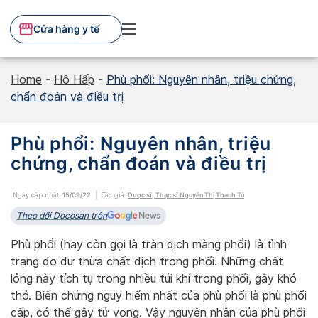
Skip
to
Cửa hàng y tế
content
Home
-
Hô Hấp
-
Phù phổi: Nguyên nhân, triệu chứng,
chẩn đoán và điều trị
Phù phổi: Nguyên nhân, triệu
chứng, chẩn đoán và điều trị
Ngày cập nhật:
15/09/22
Tác giả:
Dược sĩ, Thạc sĩ Nguyễn Thị Thanh Tú
Theo dõi Docosan trên
Phù phổi (hay còn gọi là tràn dịch màng phổi) là tình
trạng do dư thừa chất dịch trong phổi. Những chất
lỏng này tích tụ trong nhiều túi khí trong phổi, gây khó
thở. Biến chứng nguy hiểm nhất của phù phổi là phù phổi
cấp, có thể gây tử vong. Vậy nguyên nhân của phù phổi