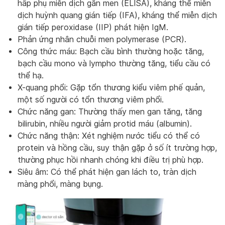
hấp phụ miễn dịch gắn men (ELISA), kháng thể miễn
dịch huỳnh quang gián tiếp (IFA), kháng thể miễn dịch
gián tiếp peroxidase (IIP) phát hiện IgM.
Phản ứng nhân chuỗi men polymerase (PCR).
Công thức máu: Bạch cầu bình thường hoặc tăng,
bạch cầu mono và lympho thường tăng, tiểu cầu có
thể hạ.
X-quang phổi: Gặp tổn thương kiểu viêm phế quản,
một số người có tổn thương viêm phổi.
Chức năng gan: Thường thấy men gan tăng, tăng
bilirubin, nhiều người giảm protid máu (albumin).
Chức năng thận: Xét nghiệm nước tiểu có thể có
protein và hồng cầu, suy thận gặp ở số ít trường hợp,
thường phục hồi nhanh chóng khi điều trị phù hợp.
Siêu âm: Có thể phát hiện gan lách to, tràn dịch
màng phổi, màng bụng.