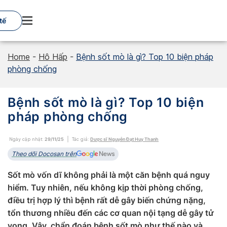
Skip
to
tế
content
Home
-
Hô Hấp
-
Bệnh sốt mò là gì? Top 10 biện pháp
phòng chống
Bệnh sốt mò là gì? Top 10 biện
pháp phòng chống
Ngày cập nhật:
29/11/25
Tác giả:
Dược sĩ Nguyễn Đạt Huy Thanh
Theo dõi Docosan trên
Sốt mò vốn dĩ không phải là một căn bệnh quá nguy
hiểm. Tuy nhiên, nếu không kịp thời phòng chống,
điều trị hợp lý thì bệnh rất dễ gây biến chứng nặng,
tổn thương nhiều đến các cơ quan nội tạng dễ gây tử
vong. Vậy, chẩn đoán bệnh sốt mò như thế nào và