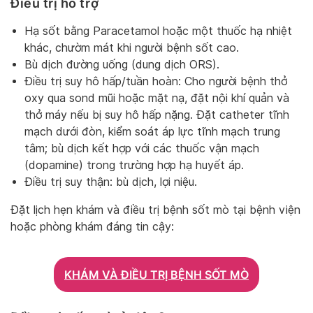
Điều trị hỗ trợ
Hạ sốt bằng Paracetamol hoặc một thuốc hạ nhiệt
khác, chườm mát khi người bệnh sốt cao.
Bù dịch đường uống (dung dịch ORS).
Điều trị suy hô hấp/tuần hoàn: Cho người bệnh thở
oxy qua sond mũi hoặc mặt nạ, đặt nội khí quản và
thở máy nếu bị suy hô hấp nặng. Đặt catheter tĩnh
mạch dưới đòn, kiểm soát áp lực tĩnh mạch trung
tâm; bù dịch kết hợp với các thuốc vận mạch
(dopamine) trong trường hợp hạ huyết áp.
Điều trị suy thận: bù dịch, lợi niệu.
Đặt lịch hẹn khám và điều trị bệnh sốt mò tại bệnh viện
hoặc phòng khám đáng tin cậy:
KHÁM VÀ ĐIỀU TRỊ BỆNH SỐT MÒ