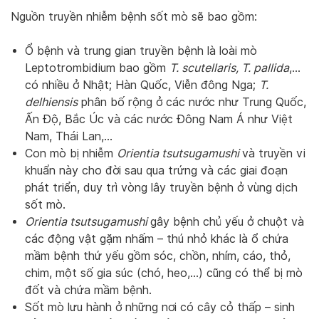
Nguồn truyền nhiễm bệnh sốt mò sẽ bao gồm:
Ổ bệnh và trung gian truyền bệnh là loài mò
Leptotrombidium bao gồm
T. scutellaris, T. pallida
,…
có nhiều ở Nhật; Hàn Quốc, Viễn đông Nga;
T.
delhiensis
phân bố rộng ở các nước như Trung Quốc,
Ấn Độ, Bắc Úc và các nước Đông Nam Á như Việt
Nam, Thái Lan,…
Con mò bị nhiễm
Orientia tsutsugamushi
và truyền vi
khuẩn này cho đời sau qua trứng và các giai đoạn
phát triển, duy trì vòng lây truyền bệnh ở vùng dịch
sốt mò.
Orientia tsutsugamushi
gây bệnh chủ yếu ở chuột và
các động vật gặm nhấm – thú nhỏ khác là ổ chứa
mầm bệnh thứ yếu gồm sóc, chồn, nhím, cáo, thỏ,
chim, một số gia súc (chó, heo,…) cũng có thể bị mò
đốt và chứa mầm bệnh.
Sốt mò lưu hành ở những nơi có cây cỏ thấp – sinh