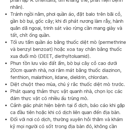
phân lập
R. orientalis
, tìm kháng thể, phát hiện bệnh
nhân).
Tránh ngồi nằm, phơi quần áo, đặt balo trên bãi cỏ,
gần bờ bụi, gốc cây; khi đi phát nương làm rẫy, hành
quân dã ngoại, trinh sát vào rừng cần mang giày và
tất, chít ống quần.
Tối ưu tẩm quần áo bằng thuốc diệt mò (permethrine
và benzyl benzoat) hoặc xoa tay chân bằng thuốc
xua đuổi mò (DEET, diethyltoluamid).
Phun tồn lưu vào đất ẩm, bờ bụi cây cỏ cao dưới
20cm quanh nhà, nơi râm mát bằng thuốc diazinon,
fenthion, malathion, lidane, dieldrin, chlordan.
Diệt chuột theo mùa, chú ý rắc thuốc diệt mò trước.
Phát quang thảm thực vật quanh nhà, chọn lọc các
đám thực vật có nhiều ấu trùng mò.
Cảnh giác phát hiện bệnh tại ổ dịch, báo cáo khi gặp
ca đầu tiên hoặc khi có dịch liên quan đến địa bàn.
Đối với nơi có dịch, thường xuyên hỏi thăm và khám
kỹ mọi người có sốt trong địa bàn đó, không cần