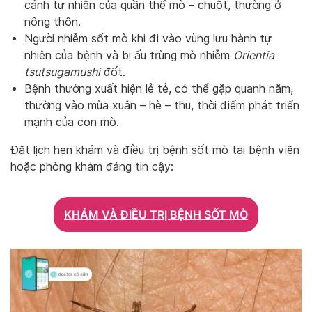
cảnh tự nhiên của quần thể mò – chuột, thường ở
nông thôn.
Người nhiễm sốt mò khi đi vào vùng lưu hành tự
nhiên của bệnh và bị ấu trùng mò nhiễm
Orientia
tsutsugamushi
đốt.
Bệnh thường xuất hiện lẻ tẻ, có thể gặp quanh năm,
thường vào mùa xuân – hè – thu, thời điểm phát triển
mạnh của con mò.
Đặt lịch hẹn khám và điều trị bệnh sốt mò tại bệnh viện
hoặc phòng khám đáng tin cậy:
KHÁM VÀ ĐIỀU TRỊ BỆNH SỐT MÒ