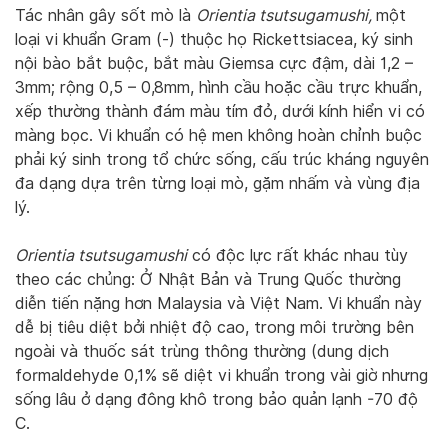
Tác nhân gây sốt mò là
Orientia tsutsugamushi,
một
loại vi khuẩn Gram (-) thuộc họ Rickettsiacea, ký sinh
nội bào bắt buộc, bắt màu Giemsa cực đậm, dài 1,2 –
3mm; rộng 0,5 – 0,8mm, hình cầu hoặc cầu trực khuẩn,
xếp thường thành đám màu tím đỏ, dưới kính hiển vi có
màng bọc. Vi khuẩn có hệ men không hoàn chỉnh buộc
phải ký sinh trong tổ chức sống, cấu trúc kháng nguyên
đa dạng dựa trên từng loại mò, gặm nhấm và vùng địa
lý.
Orientia tsutsugamushi
có độc lực rất khác nhau tùy
theo các chủng: Ở Nhật Bản và Trung Quốc thường
diễn tiến nặng hơn Malaysia và Việt Nam. Vi khuẩn này
dễ bị tiêu diệt bởi nhiệt độ cao, trong môi trường bên
ngoài và thuốc sát trùng thông thường (dung dịch
formaldehyde 0,1% sẽ diệt vi khuẩn trong vài giờ nhưng
sống lâu ở dạng đông khô trong bảo quản lạnh -70 độ
C.