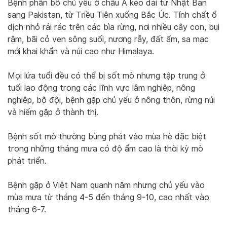
Bệnh phân bố chủ yếu ở châu Á kéo dài từ Nhật Bản
sang Pakistan, từ Triều Tiên xuống Bắc Úc. Tính chất ổ
dịch nhỏ rải rác trên các bìa rừng, nơi nhiều cây con, bụi
rậm, bãi cỏ ven sông suối, nương rẫy, đất ẩm, sa mạc
mới khai khẩn và núi cao như Himalaya.
Mọi lứa tuổi đều có thể bị sốt mò nhưng tập trung ở
tuổi lao động trong các lĩnh vực lâm nghiệp, nông
nghiệp, bộ đội, bệnh gặp chủ yếu ở nông thôn, rừng núi
và hiếm gặp ở thành thị.
Bệnh sốt mò thường bùng phát vào mùa hè đặc biệt
trong những tháng mưa có độ ẩm cao là thời kỳ mò
phát triển.
Bệnh gặp ở Việt Nam quanh năm nhưng chủ yếu vào
mùa mưa từ tháng 4-5 đến tháng 9-10, cao nhất vào
tháng 6-7.