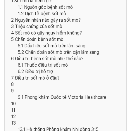
1
Sốt mò là bệnh gì?
1.1
Nguồn gốc bệnh sốt mò
1.2
Dịch tễ bệnh sốt mò
2
Nguyên nhân nào gây ra sốt mò?
3
Triệu chứng của sốt mò
4
Sốt mò có gây nguy hiểm không?
5
Chẩn đoán bệnh sốt mò
5.1
Dấu hiệu sốt mò trên lâm sàng
5.2
Chẩn đoán sốt mò trên cận lâm sàng
6
Điều trị bệnh sốt mò như thế nào?
6.1
Thuốc điều trị sốt mò
6.2
Điều trị hỗ trợ
7
Điều trị sốt mò ở đâu?
8
9
9.1
Phòng khám Quốc tế Victoria Healthcare
10
11
12
13
13.1
Hệ thống Phòng khám Nhi đồng 315