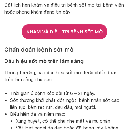
Đặt lịch hẹn khám và điều trị bệnh sốt mò tại bệnh viện
hoặc phòng khám đáng tin cậy:
KHÁM VÀ ĐIỀU TRỊ BỆNH SỐT MÒ
Chẩn đoán bệnh sốt mò
Dấu hiệu sốt mò trên lâm sàng
Thông thường, các dấu hiệu sốt mò được chẩn đoán
trên lâm sàng như sau:
Thời gian ủ bệnh kéo dài từ 6 – 21 ngày.
Sốt thường khởi phát đột ngột, bệnh nhân sốt cao
liên tục, kèm rét run, đau đầu, mỏi người.
Biểu hiện da và niêm mạc:
Xung huyết, có thể phù nhẹ mặt và mu chân.
Vết loét ngoài da đen hoặc đã bong vảy, không