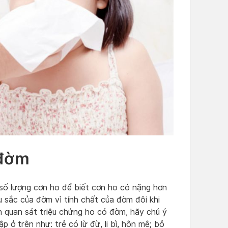
 đờm
 số lượng cơn ho để biết cơn ho có nặng hơn
u sắc của đờm vì tính chất của đờm đôi khi
 quan sát triệu chứng ho có đờm, hãy chú ý
 ở trên như: trẻ có lừ đừ, li bì, hôn mê; bỏ