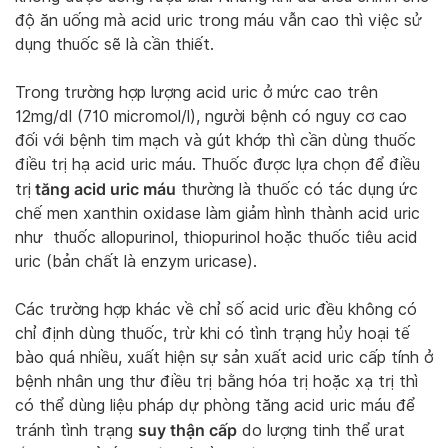
độ ăn uống mà acid uric trong máu vẫn cao thì việc sử
dụng thuốc sẽ là cần thiết.
Trong trường hợp lượng acid uric ở mức cao trên
12mg/dl (710 micromol/l), người bệnh có nguy cơ cao
đối với bệnh tim mạch và gút khớp thì cần dùng thuốc
điều trị hạ acid uric máu. Thuốc được lựa chọn để điều
tăng acid uric máu
trị
thường là thuốc có tác dụng ức
chế men xanthin oxidase làm giảm hình thành acid uric
như thuốc allopurinol, thiopurinol hoặc thuốc tiêu acid
uric (bản chất là enzym uricase).
Các trường hợp khác về chỉ số acid uric đều không có
chỉ định dùng thuốc, trừ khi có tình trạng hủy hoại tế
bào quá nhiều, xuất hiện sự sản xuất acid uric cấp tính ở
bệnh nhân ung thư điều trị bằng hóa trị hoặc xạ trị thì
có thể dùng liệu pháp dự phòng tăng acid uric máu để
suy thận cấp
tránh tình trạng
do lượng tinh thể urat