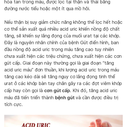
hòa tan trong máu, được lọc tại thận và thải bằng
đường nước tiểu hoặc một ít qua mồ hôi.
Nếu thận bị suy giảm chức năng không thể lọc hết hoặc
cơ thể sản xuất quá nhiều acid uric khiến nồng độ chất
tăng, sẽ khiến sự lắng đọng của muối urat tại các khớp.
Đây là nguyên nhân chính của bệnh Gút điển hình, ban
đầu nồng độ acid uric trong máu tăng cao tuy nhiên
chưa xuất hiện các triệu chứng, chưa xuất hiện các cơn
gút cấp. Giai đoạn này thường gọi là giai đoạn “tăng
acid uric máu” đơn thuần, khi lượng acid uric trong máu
tăng cao kéo dài sẽ tăng nguy cơ lắng đọng tinh thể
urat ở các khớp bàn tay chân gây ra các đợt viêm khớp
cơn gút cấp
cấp hay còn gọi là
. Khi đó, tăng acid uric
bệnh gút
máu đã tiến triển thành
và cần được điều trị
tích cực.