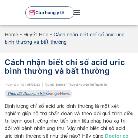
Skip
to
Cửa hàng y tế
content
Home
-
Huyết Học
-
Cách nhận biết chỉ số acid uric
bình thường và bất thường
Cách nhận biết chỉ số acid uric
bình thường và bất thường
Ngày cập nhật:
05/06/23
Tác giả:
Dược sĩ, Thạc sĩ Nguyễn Thị Thanh Tú
Theo dõi Docosan trên
Định lượng chỉ số acid uric bình thường là một xét
nghiệm giúp hỗ trợ chẩn đoán và theo dõi quá trình điều
trị bệnh gout, cũng như tiến trình liệu pháp hóa xạ trị
đối với bệnh nhân ung thư. Vậy nhận biết chỉ số acid
Doctor có
uric bình thường sẽ như thế nào? Hãy cùng