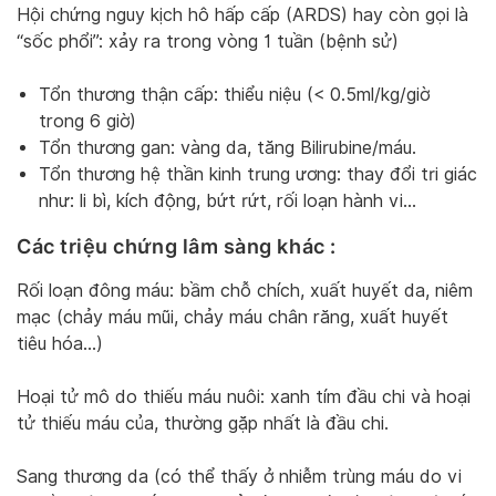
Hội chứng nguy kịch hô hấp cấp (ARDS) hay còn gọi là
“sốc phổi”: xảy ra trong vòng 1 tuần (bệnh sử)
Tổn thương thận cấp: thiểu niệu (< 0.5ml/kg/giờ
trong 6 giờ)
Tổn thương gan: vàng da, tăng Bilirubine/máu.
Tổn thương hệ thần kinh trung ương: thay đổi tri giác
như: li bì, kích động, bứt rứt, rối loạn hành vi…
Các triệu chứng lâm sàng khác :
Rối loạn đông máu: bầm chỗ chích, xuất huyết da, niêm
mạc (chảy máu mũi, chảy máu chân răng, xuất huyết
tiêu hóa…)
Hoại tử mô do thiếu máu nuôi: xanh tím đầu chi và hoại
tử thiếu máu của, thường gặp nhất là đầu chi.
Sang thương da (có thể thấy ở nhiễm trùng máu do vi