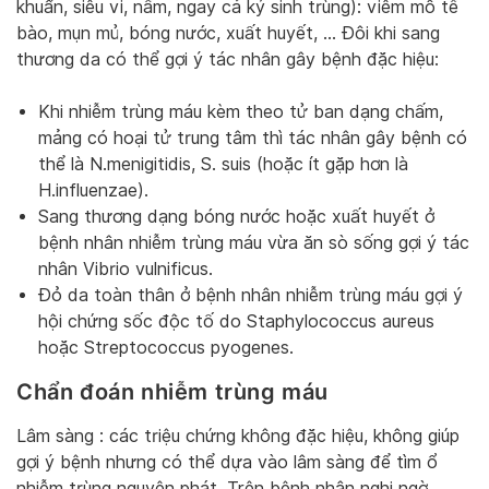
khuẩn, siêu vi, nấm, ngay cả ký sinh trùng): viêm mô tế
bào, mụn mủ, bóng nước, xuất huyết, … Đôi khi sang
thương da có thể gợi ý tác nhân gây bệnh đặc hiệu:
Khi nhiễm trùng máu kèm theo tử ban dạng chấm,
mảng có hoại tử trung tâm thì tác nhân gây bệnh có
thể là N.menigitidis, S. suis (hoặc ít gặp hơn là
H.influenzae).
Sang thương dạng bóng nước hoặc xuất huyết ở
bệnh nhân nhiễm trùng máu vừa ăn sò sống gợi ý tác
nhân Vibrio vulnificus.
Đỏ da toàn thân ở bệnh nhân nhiễm trùng máu gợi ý
hội chứng sốc độc tố do Staphylococcus aureus
hoặc Streptococcus pyogenes.
Chẩn đoán nhiễm trùng máu
Lâm sàng : các triệu chứng không đặc hiệu, không giúp
gợi ý bệnh nhưng có thể dựa vào lâm sàng để tìm ổ
nhiễm trùng nguyên phát. Trên bệnh nhân nghi ngờ