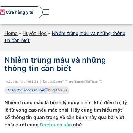
Skip
to
Cửa hàng y tế
content
Home
-
Huyết Học
-
Nhiễm trùng máu và những thông
tin cần biết
Nhiễm trùng máu và những
thông tin cần biết
Ngày cập nhật:
19/05/23
Tác giả:
Dược sĩ, Thạc sĩ Nguyễn Thị Thanh Tú
Theo dõi Docosan trên
Nhiễm trùng máu là bệnh lý nguy hiểm, khó điều trị, tỷ
lệ tử vong cao nếu mắc phải. Hãy cùng tìm hiểu một
số thông tin quan trọng về căn bệnh này qua bài viết
phía dưới cùng
Doctor có sẵn
nhé.