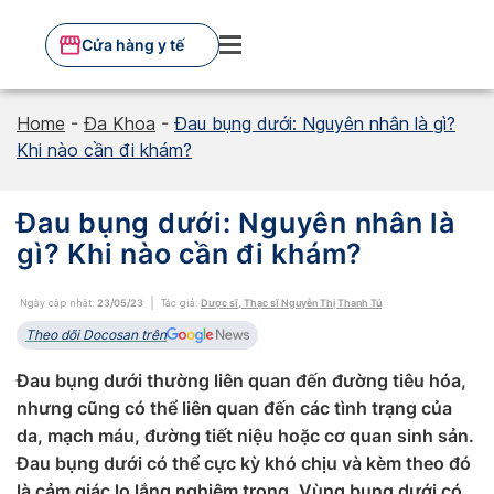
Skip
to
Cửa hàng y tế
content
Home
-
Đa Khoa
-
Đau bụng dưới: Nguyên nhân là gì?
Khi nào cần đi khám?
Đau bụng dưới: Nguyên nhân là
gì? Khi nào cần đi khám?
Ngày cập nhật:
23/05/23
Tác giả:
Dược sĩ, Thạc sĩ Nguyễn Thị Thanh Tú
Theo dõi Docosan trên
Đau bụng dưới thường liên quan đến đường tiêu hóa,
nhưng cũng có thể liên quan đến các tình trạng của
da, mạch máu, đường tiết niệu hoặc cơ quan sinh sản.
Đau bụng dưới có thể cực kỳ khó chịu và kèm theo đó
là cảm giác lo lắng nghiêm trọng. Vùng bụng dưới có