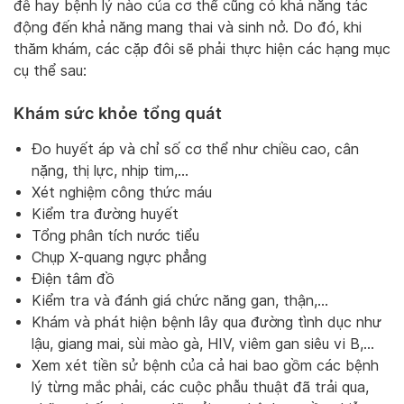
đề hay bệnh lý nào của cơ thể cũng có khả năng tác
động đến khả năng mang thai và sinh nở. Do đó, khi
thăm khám, các cặp đôi sẽ phải thực hiện các hạng mục
cụ thể sau:
Khám sức khỏe tổng quát
Đo huyết áp và chỉ số cơ thể như chiều cao, cân
nặng, thị lực, nhịp tim,…
Xét nghiệm công thức máu
Kiểm tra đường huyết
Tổng phân tích nước tiểu
Chụp X-quang ngực phẳng
Điện tâm đồ
Kiểm tra và đánh giá chức năng gan, thận,…
Khám và phát hiện bệnh lây qua đường tình dục như
lậu, giang mai, sùi mào gà, HIV, viêm gan siêu vi B,…
Xem xét tiền sử bệnh của cả hai bao gồm các bệnh
lý từng mắc phải, các cuộc phẫu thuật đã trải qua,