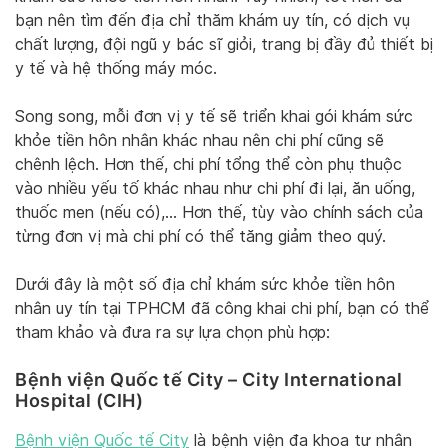
bạn nên tìm đến địa chỉ thăm khám uy tín, có dịch vụ
chất lượng, đội ngũ y bác sĩ giỏi, trang bị đầy đủ thiết bị
y tế và hệ thống máy móc.
Song song, mỗi đơn vị y tế sẽ triển khai gói khám sức
khỏe tiền hôn nhân khác nhau nên chi phí cũng sẽ
chênh lệch. Hơn thế, chi phí tổng thể còn phụ thuộc
vào nhiều yếu tố khác nhau như chi phí đi lại, ăn uống,
thuốc men (nếu có),… Hơn thế, tùy vào chính sách của
từng đơn vị mà chi phí có thể tăng giảm theo quý.
Dưới đây là một số địa chỉ khám sức khỏe tiền hôn
nhân uy tín tại TPHCM đã công khai chi phí, bạn có thể
tham khảo và đưa ra sự lựa chọn phù hợp:
Bệnh viện Quốc tế City – City International
Hospital (CIH)
Bệnh viện Quốc tế City
là bệnh viện đa khoa tư nhân