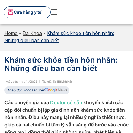
Skip
to
Cửa hàng y tế
content
Home
-
Đa Khoa
-
Khám sức khỏe tiền hôn nhân:
Những điều bạn cần biết
Khám sức khỏe tiền hôn nhân:
Những điều bạn cần biết
Ngày cập nhật:
11/08/23
Tác giả:
Tài Nữ Linh Hảo
Theo dõi Docosan trên
Các chuyên gia của
Doctor có sẵn
khuyến khích các
cặp đôi chuẩn bị lập gia đình nên khám sức khỏe tiền
hôn nhân. Điều này mang lại nhiều ý nghĩa thiết thực,
giúp cả hai chuẩn bị tâm lý sẵn sàng để bước vào cuộc
sống mới, đồng thời giúp phòng ngừa, phát hiện và