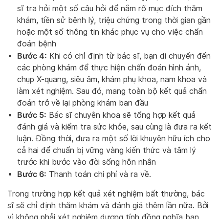
sĩ tra hỏi một số câu hỏi để nắm rõ mục đích thăm
khám, tiền sử bệnh lý, triệu chứng trong thời gian gần
hoặc một số thông tin khác phục vụ cho việc chẩn
đoán bệnh
Bước 4:
Khi có chỉ định từ bác sĩ, bạn di chuyển đến
các phòng khám để thực hiện chẩn đoán hình ảnh,
chụp X-quang, siêu âm, khám phụ khoa, nam khoa và
làm xét nghiệm. Sau đó, mang toàn bộ kết quả chẩn
đoán trở về lại phòng khám ban đầu
Bước 5:
Bác sĩ chuyên khoa sẽ tổng hợp kết quả
đánh giá và kiểm tra sức khỏe, sau cùng là đưa ra kết
luận. Đồng thời, đưa ra một số lời khuyên hữu ích cho
cả hai để chuẩn bị vững vàng kiến thức và tâm lý
trước khi bước vào đời sống hôn nhân
Bước 6:
Thanh toán chi phí và ra về.
Trong trường hợp kết quả xét nghiệm bất thường, bác
sĩ sẽ chỉ định thăm khám và đánh giá thêm lần nữa. Bởi
vì không phải xét nghiệm dương tính đồng nghĩa bạn