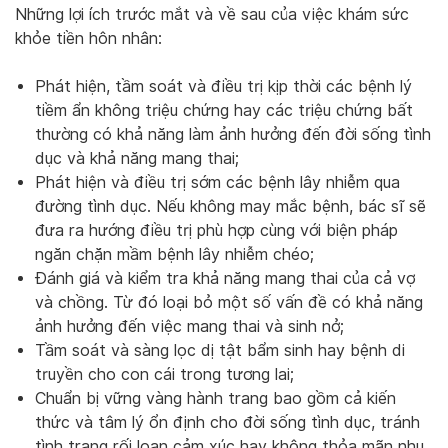
Những lợi ích trước mắt và về sau của việc khám sức
khỏe tiền hôn nhân:
Phát hiện, tầm soát và điều trị kịp thời các bệnh lý
tiềm ẩn không triệu chứng hay các triệu chứng bất
thường có khả năng làm ảnh hưởng đến đời sống tình
dục và khả năng mang thai;
Phát hiện và điều trị sớm các bệnh lây nhiễm qua
đường tình dục. Nếu không may mắc bệnh, bác sĩ sẽ
đưa ra hướng điều trị phù hợp cùng với biện pháp
ngăn chặn mầm bệnh lây nhiễm chéo;
Đánh giá và kiểm tra khả năng mang thai của cả vợ
và chồng. Từ đó loại bỏ một số vấn đề có khả năng
ảnh hưởng đến việc mang thai và sinh nở;
Tầm soát và sàng lọc dị tật bẩm sinh hay bệnh di
truyền cho con cái trong tương lai;
Chuẩn bị vững vàng hành trang bao gồm cả kiến
thức và tâm lý ổn định cho đời sống tình dục, tránh
tình trạng rối loạn cảm xúc hay không thỏa mãn nhu