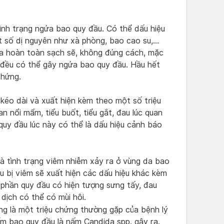
tình trạng ngứa bao quy đầu. Có thể dấu hiệu
ột số dị nguyên như xà phòng, bao cao su,…
ưa hoàn toàn sạch sẽ, không đúng cách, mặc
 đều có thể gây ngứa bao quy đầu. Hầu hết
chứng.
kéo dài và xuất hiện kèm theo một số triệu
 nổi mẩm, tiểu buốt, tiểu gắt, đau lúc quan
 quy đầu lúc này có thể là dấu hiệu cảnh báo
là tình trạng viêm nhiễm xảy ra ở vùng da bao
u bị viêm sẽ xuất hiện các dấu hiệu khác kèm
 phần quy đầu có hiện tượng sưng tấy, đau
 dịch có thể có mùi hôi.
g là một triệu chứng thường gặp của bệnh lý
m bao quy đầu là nấm Candida spp. gây ra.