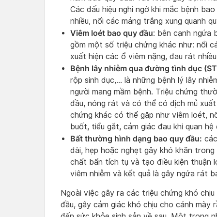
Các dấu hiệu nghi ngờ khi mắc bệnh bao 
nhiều, nổi các mảng trắng xung quanh q
Viêm loét bao quy đầu
: bên cạnh ngứa 
gồm một số triệu chứng khác như: nổi c
xuất hiện các ổ viêm nặng, đau rát nhiều
Bệnh lây nhiễm qua đường tình dục (ST
rộp sinh dục,… là những bệnh lý lây nhi
người mang mầm bệnh. Triệu chứng thườ
đầu, nóng rát và có thể có dịch mủ xuất 
chứng khác có thể gặp như viêm loét, nổ
buốt, tiểu gắt, cảm giác đau khi quan hệ 
Bất thường hình dạng bao quy đầu:
các 
dài, hẹp hoặc nghẹt gây khó khăn trong 
chất bẩn tích tụ và tạo điều kiện thuận 
viêm nhiễm và kết quả là gây ngứa rát b
Ngoài việc gây ra các triệu chứng khó chị
đầu, gây cảm giác khó chịu cho cánh mày 
đến sức khỏe sinh sản về sau. Một trong n