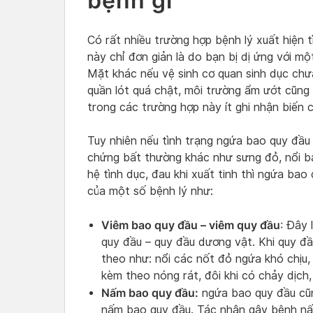
bệnh gì
Có rất nhiều trường hợp bệnh lý xuất hiện 
này chỉ đơn giản là do bạn bị dị ứng với m
Mặt khác nếu vệ sinh cơ quan sinh dục ch
quần lót quá chật, môi trường ẩm ướt cũng
trong các trường hợp này ít ghi nhận biến 
Tuy nhiên nếu tình trạng ngứa bao quy đầu 
chứng bất thường khác như sưng đỏ, nổi ban
hệ tình dục, đau khi xuất tinh thì ngứa bao
của một số bệnh lý như:
Viêm bao quy đầu – viêm quy đầu
: Đây 
quy đầu – quy đầu dương vật. Khi quy đầ
theo như: nổi các nốt đỏ ngứa khó chịu,
kèm theo nóng rát, đôi khi có chảy dịch,
Nấm bao quy đầu:
ngứa bao quy đầu cũn
nấm bao quy đầu. Tác nhân gây bệnh nấ