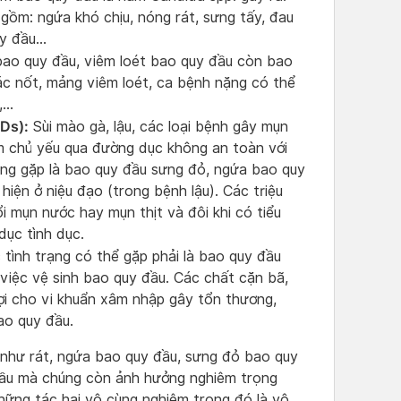
gồm: ngứa khó chịu, nóng rát, sưng tấy, đau
uy đầu…
bao quy đầu, viêm loét bao quy đầu còn bao
ác nốt, mảng viêm loét, ca bệnh nặng có thể
,…
Ds):
Sùi mào gà, lậu, các loại bệnh gây mụn
ễm chủ yếu qua đường dục không an toàn với
ng gặp là bao quy đầu sưng đỏ, ngứa bao quy
hiện ở niệu đạo (trong bệnh lậu). Các triệu
i mụn nước hay mụn thịt và đôi khi có tiểu
dục tình dục.
tình trạng có thể gặp phải là bao quy đầu
việc vệ sinh bao quy đầu. Các chất cặn bã,
lợi cho vi khuẩn xâm nhập gây tổn thương,
ao quy đầu.
u như rát, ngứa bao quy đầu, sưng đỏ bao quy
rầu mà chúng còn ảnh hưởng nghiêm trọng
hững tác hại vô cùng nghiêm trọng đó là vô