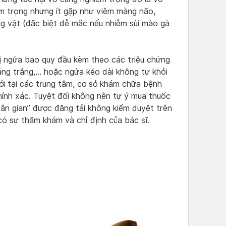
êm trọng nhưng ít gặp như viêm màng não,
ng vật (đặc biệt dễ mắc nếu nhiễm sùi mào gà
bị ngứa bao quy đầu kèm theo các triệu chứng
ảng trắng,… hoặc ngứa kéo dài không tự khỏi
ới tại các trung tâm, cơ sở khám chữa bệnh
 chính xác. Tuyệt đối không nên tự ý mua thuốc
dân gian” được đăng tải không kiểm duyệt trên
có sự thăm khám và chỉ định của bác sĩ.