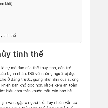
ườm khô)
y tinh thể
ủy tinh thể
ô
là sự mờ đục của thể thủy tinh, cản trở
 của bệnh nhân. Đối với những người bị đục
 che ở đằng trước, giống như nhìn qua sương
 khiến bạn khó đọc hơn, lái xe kém an toàn
iết biểu cảm trên khuôn mặt của bạn bè.
hậm và ít gặp ở người trẻ. Tuy nhiên vẫn có