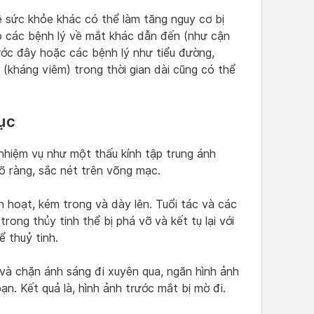
ề sức khỏe khác có thể làm tăng nguy cơ bị
o các bệnh lý về mắt khác dẫn đến (như cận
ước đây hoặc các bệnh lý như tiểu đường,
(kháng viêm) trong thời gian dài cũng có thể
đục
nhiệm vụ như một thấu kính tập trung ánh
õ ràng, sắc nét trên võng mạc.
inh hoạt, kém trong và dày lên. Tuổi tác và các
rong thủy tinh thể bị phá vỡ và kết tụ lại với
 thuỷ tinh.
 và chặn ánh sáng đi xuyên qua, ngăn hình ảnh
. Kết quả là, hình ảnh trước mắt bị mờ đi.