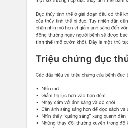
một số trường hợp đục thủy tinh thể bẩm si
Đục thủy tinh thể ở giai đoạn đầu có thể k
của thủy tinh thể bị đục. Tuy nhiên dần dầ
nhân nhìn mờ hơn vì giảm ánh sáng đến võng
động thường ngày người bệnh sẽ được bác
tinh thể
(mổ cườm khô). Đây là một thủ tục 
Triệu chứng đục thủ
Các dấu hiệu và triệu chứng của bệnh đục 
Nhìn mờ
Giảm thị lực hơn vào ban đêm
Nhạy cảm với ánh sáng và độ chói
Cần ánh sáng sáng hơn để đọc sách và 
Nhìn thấy “quầng sáng” xung quanh đèn
Những thay đổi thường xuyên trong độ k