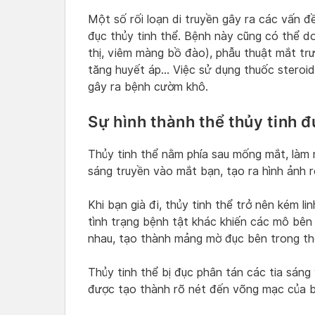
Một số rối loạn di truyền gây ra các vấn đ
đục thủy tinh thể. Bệnh này cũng có thể d
thị, viêm màng bồ đào), phẫu thuật mắt tr
tăng huyết áp… Việc sử dụng thuốc steroid 
gây ra bệnh cườm khô.
Sự hình thành thể thủy tinh 
Thủy tinh thể nằm phía sau mống mắt, làm 
sáng truyền vào mắt bạn, tạo ra hình ảnh r
Khi bạn già đi, thủy tinh thể trở nên kém l
tình trạng bệnh tật khác khiến các mô bên t
nhau, tạo thành mảng mờ đục bên trong thể
Thủy tinh thể bị đục phân tán các tia sáng
được tạo thành rõ nét đến võng mạc của bạn