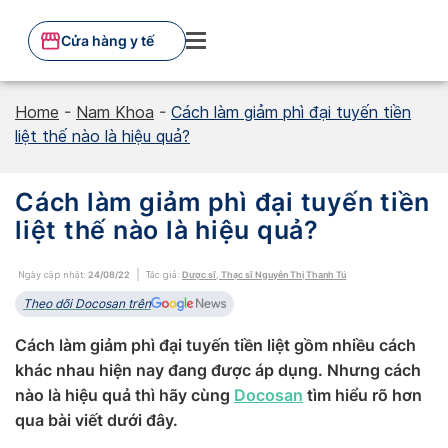
Skip
to
Cửa hàng y tế
content
Home
-
Nam Khoa
-
Cách làm giảm phì đại tuyến tiền
liệt thế nào là hiệu quả?
Cách làm giảm phì đại tuyến tiền
liệt thế nào là hiệu quả?
Ngày cập nhật:
24/08/22
Tác giả:
Dược sĩ, Thạc sĩ Nguyễn Thị Thanh Tú
Theo dõi Docosan trên
Cách làm giảm phì đại tuyến tiền liệt gồm nhiều cách
khác nhau hiện nay đang được áp dụng. Nhưng cách
nào là hiệu quả thì hãy cùng
Docosan
tìm hiểu rõ hơn
qua bài viết dưới đây.