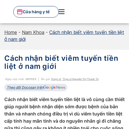
Skip
to
Cửa hàng y tế
content
Home
-
Nam Khoa
-
Cách nhận biết viêm tuyến tiền liệt
ở nam giới
Cách nhận biết viêm tuyến tiền
liệt ở nam giới
Ngày cập nhật:
29/11/23
Tác giả:
Dược sĩ, Thạc sĩ Nguyễn Thị Thanh Tú
Theo dõi Docosan trên
Cách nhận biết viêm tuyến tiền liệt là vô cùng cần thiết
giúp người bệnh nhận diện sớm được bệnh của bản
thân và nhanh chóng điều trị vì dù viêm tuyến tiền liệt
cấp tính hay mãn tính và do nguyên nhân gì đi chăng
nữa thì cũng gây ra không ít phiền toái cho cuộc sống