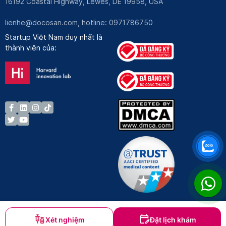
16192 Coastal Highway, Lewes, DE 19958, USA
lienhe@docosan.com
, hotline: 0971786750
Startup Việt Nam duy nhất là
thành viên của:
Xét nghiệm
Đặt lịch khám
Bản quyền © Docosan 2023