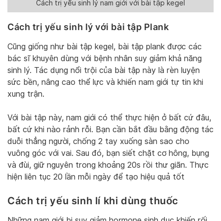
Cách trị yếu sinh lý nam giới với bài tập kegel
Cách trị yếu sinh lý với bài tập Plank
Cũng giống như bài tập kegel, bài tập plank được các
bác sĩ khuyên dùng với bệnh nhân suy giảm khả năng
sinh lý. Tác dụng nổi trội của bài tập này là rèn luyện
sức bền, nâng cao thể lực và khiến nam giới tự tin khi
xung trận.
Với bài tập này, nam giới có thể thực hiện ở bất cứ đâu,
bất cứ khi nào rảnh rỗi. Bạn cần bắt đầu bằng động tác
duỗi thẳng người, chống 2 tay xuống sàn sao cho
vuông góc với vai. Sau đó, bạn siết chặt cơ hông, bụng
và đùi, giữ nguyên trong khoảng 20s rồi thư giãn. Thực
hiện liên tục 20 lần mỗi ngày để tạo hiệu quả tốt
Cách trị yếu sinh lí khi dùng thuốc
Những nam giới bị suy giảm hormone sinh dục khiến rối