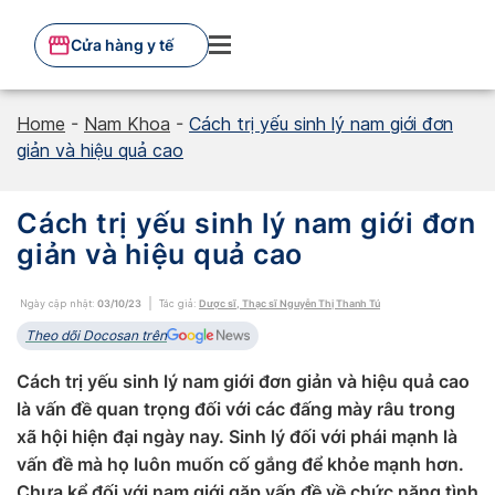
Skip
to
Cửa hàng y tế
content
Home
-
Nam Khoa
-
Cách trị yếu sinh lý nam giới đơn
giản và hiệu quả cao
Cách trị yếu sinh lý nam giới đơn
giản và hiệu quả cao
Ngày cập nhật:
03/10/23
Tác giả:
Dược sĩ, Thạc sĩ Nguyễn Thị Thanh Tú
Theo dõi Docosan trên
Cách trị yếu sinh lý nam giới đơn giản và hiệu quả cao
là vấn đề quan trọng đối với các đấng mày râu trong
xã hội hiện đại ngày nay. Sinh lý đối với phái mạnh là
vấn đề mà họ luôn muốn cố gắng để khỏe mạnh hơn.
Chưa kể đối với nam giới gặp vấn đề về chức năng tình