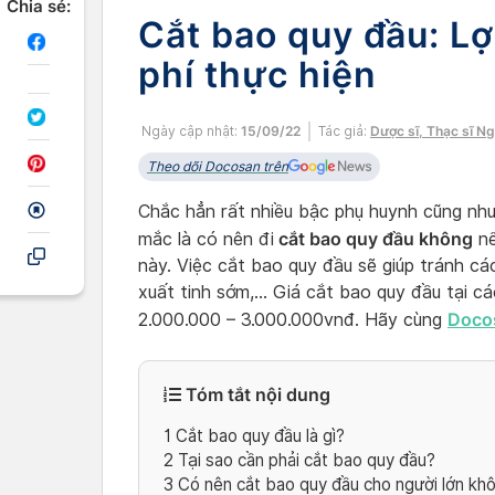
Chia sẻ:
Cắt bao quy đầu: Lợi
phí thực hiện
Ngày cập nhật:
15/09/22
Tác giả:
Dược sĩ, Thạc sĩ N
Theo dõi Docosan trên
Chắc hẳn rất nhiều bậc phụ huynh cũng nh
cắt bao quy đầu không
mắc là có nên đi
nế
này. Việc cắt bao quy đầu sẽ giúp tránh cá
xuất tinh sớm,… Giá cắt bao quy đầu tại c
Doco
2.000.000 – 3.000.000vnđ. Hãy cùng
Tóm tắt nội dung
1
Cắt bao quy đầu là gì?
2
Tại sao cần phải cắt bao quy đầu?
3
Có nên cắt bao quy đầu cho người lớn kh