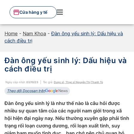
Skip
to
Cửa hàng y tế
content
Home
-
Nam Khoa
-
Đàn ông yếu sinh lý: Dấu hiệu và
cách điều trị
Đàn ông yếu sinh lý: Dấu hiệu và
cách điều trị
Ngày cập nhật:
03/10/23
Tác giả:
Dược sĩ, Thạc sĩ Nguyễn Thị Thanh Tú
Theo dõi Docosan trên
Đàn ông yếu sinh lý là như thế nào là câu hỏi được
nhiều sự quan tâm của các người nam giới trong xã
hội hiện đại ngày nay. Nếu thường xuyên gặp phải tình
trạng rối loạn cương dương, rối loạn xuất tinh, suy
giảm ham muốn tình dục… bạn chớ nên chủ quan bỏ