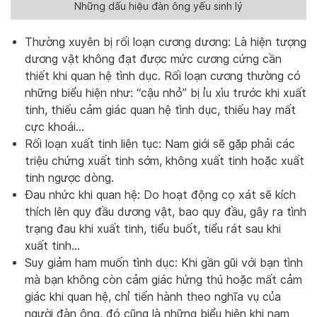
Những dấu hiệu đàn ông yếu sinh lý
Thường xuyên bị rối loạn cương dương: Là hiện tượng
dương vật không đạt được mức cương cứng cần
thiết khi quan hệ tình dục. Rối loạn cương thường có
những biểu hiện như: “cậu nhỏ” bị ỉu xìu trước khi xuất
tinh, thiếu cảm giác quan hệ tình dục, thiếu hay mất
cực khoái…
Rối loạn xuất tinh liên tục: Nam giới sẽ gặp phải các
triệu chứng xuất tinh sớm, không xuất tinh hoặc xuất
tinh ngược dòng.
Đau nhức khi quan hệ: Do hoạt động cọ xát sẽ kích
thích lên quy đầu dương vật, bao quy đầu, gây ra tình
trạng đau khi xuất tinh, tiểu buốt, tiểu rát sau khi
xuất tinh…
Suy giảm ham muốn tình dục: Khi gần gũi với bạn tình
mà bạn không còn cảm giác hứng thú hoặc mất cảm
giác khi quan hệ, chỉ tiến hành theo nghĩa vụ của
người đàn ông, đó cũng là những biểu hiện khi nam