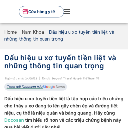
Skip
to
Cửa hàng y tế
content
Home
-
Nam Khoa
-
Dấu hiệu u xơ tuyến tiền liệt và
những thông tin quan trọng
Dấu hiệu u xơ tuyến tiền liệt và
những thông tin quan trọng
Ngày cập nhật:
24/08/22
Tác giả:
Dược sĩ, Thạc sĩ Nguyễn Thị Thanh Tú
Theo dõi Docosan trên
Dấu hiệu u xơ tuyến tiền liệt là tập hợp các triệu chứng
cho thấy u xơ đang to lên gây chèn ép và đường tiết
niệu, cụ thể là niệu quản và bàng quang. Hãy cùng
Docosan
tìm hiểu rõ hơn về các triệu chứng bệnh này
qua bài viết dưới đây nhé!