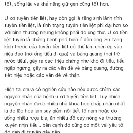
tốt, sống lâu và khả năng giữ gen cũng tốt hơn.
U xơ tuyến tiền liệt, hay còn gọi là tăng sinh lành tính
tuyến tiền liệt, là tình trạng tuyến tiền liệt phì đại hơn so
với bình thương nhưng không phải do ung thư. U xơ tiền
liệt tuyến là chứng bệnh phổ biến ở đàn ông. Sự tăng
kích thước của tuyến tiền liệt có thể làm chèn ép vào
niệu đạo (nơi ống tiểu đi qua) và bàng quang (nơi trữ
nước tiểu), gây ra các triệu chứng như khó đi tiểu, tiểu
ngập ngừng, gây ra các vấn đề về bàng quang, đường
tiết niệu hoặc các vấn đề về thận.
Hiện tại chưa có nghiên cứu nào nêu được chính xác
nguyên nhân của bệnh u xơ tuyến tiền liệt. Tuy nhiên
nguyên nhân được nhiều nhà khoa học chấp nhận nhất
là do lão hoá làm suy giảm nội tiết tố nam hoặc do
uống nhiều rượu bia, ăn nhiều đồ cay nóng và thường
xuyên nhịn tiểu… bên cạnh đó cũng có một vài yếu tố
do gen di truyền gây nên.