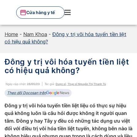
Skip
to
Cửa hàng y tế
content
Home
-
Nam Khoa
-
Đông y trị vôi hóa tuyến tiền liệt
có hiệu quả không?
Đông y trị vôi hóa tuyến tiền liệt
có hiệu quả không?
Ngày cập nhật:
26/05/23
Tác giả:
Dược sĩ, Thạc sĩ Nguyễn Thị Thanh Tú
Theo dõi Docosan trên
Đông y trị vôi hóa tuyến tiền liệt liệu có thực sự hiệu
quả không luôn là câu hỏi được không ít người quan
tâm. Đông y hay Tây y đều có những tác dụng ưu việt
đối với điều trị vôi hóa tiền liệt tuyến, không bên nào là
không hiệu quả nhưng quan trọng là cách dùng và liều