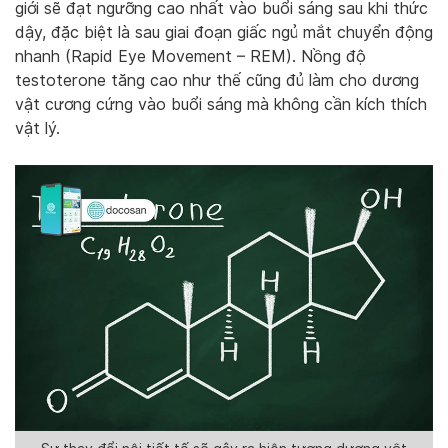
giới sẽ đạt ngưỡng cao nhất vào buổi sáng sau khi thức
dậy, đặc biệt là sau giai đoạn giấc ngủ mắt chuyển động
nhanh (Rapid Eye Movement – REM). Nồng độ
testoterone tăng cao như thế cũng đủ làm cho dương
vật cương cứng vào buổi sáng mà không cần kích thích
vật lý.