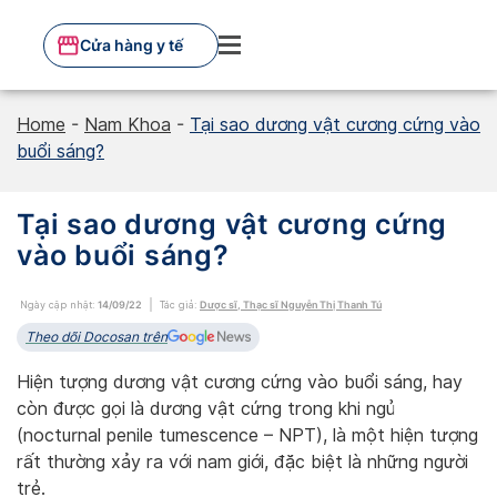
Skip
to
Cửa hàng y tế
content
Home
-
Nam Khoa
-
Tại sao dương vật cương cứng vào
buổi sáng?
Tại sao dương vật cương cứng
vào buổi sáng?
Ngày cập nhật:
14/09/22
Tác giả:
Dược sĩ, Thạc sĩ Nguyễn Thị Thanh Tú
Theo dõi Docosan trên
Hiện tượng dương vật cương cứng vào buổi sáng, hay
còn được gọi là dương vật cứng trong khi ngủ
(nocturnal penile tumescence – NPT), là một hiện tượng
rất thường xảy ra với nam giới, đặc biệt là những người
trẻ.