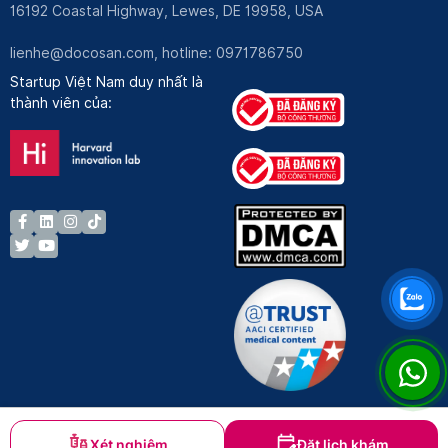
16192 Coastal Highway, Lewes, DE 19958, USA
lienhe@docosan.com
, hotline: 0971786750
Startup Việt Nam duy nhất là
thành viên của:
Xét nghiệm
Đặt lịch khám
Bản quyền © Docosan 2023