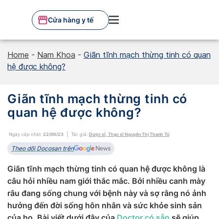
Skip
to
Cửa hàng y tế
content
Home
-
Nam Khoa
-
Giãn tĩnh mạch thừng tinh có quan
hệ được không?
Giãn tĩnh mạch thừng tinh có
quan hệ được không?
Ngày cập nhật:
22/06/23
Tác giả:
Dược sĩ, Thạc sĩ Nguyễn Thị Thanh Tú
Theo dõi Docosan trên
Giãn tĩnh mạch thừng tinh có quan hệ được không là
câu hỏi nhiều nam giới thắc mắc. Bởi nhiều canh mày
râu đang sống chung với bệnh này và sợ rằng nó ảnh
hưởng đến đời sống hôn nhân và sức khỏe sinh sản
của họ. Bài viết dưới đây của
Doctor có sẵn
sẽ giúp