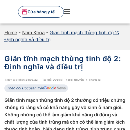
Skip
to
Cửa hàng y tế
content
Home
-
Nam Khoa
-
Giãn tĩnh mạch thừng tinh độ 2:
Định nghĩa và điều trị
Giãn tĩnh mạch thừng tinh độ 2:
Định nghĩa và điều trị
Ngày cập nhật:
24/08/22
Tác giả:
Dược sĩ, Thạc sĩ Nguyễn Thị Thanh Tú
Theo dõi Docosan trên
Giãn tĩnh mạch thừng tinh độ 2 thường có triệu chứng
không rõ ràng và có khả năng gây vô sinh ở nam giới.
Không những có thể làm giảm khả năng di động và
chất lượng của tinh trùng mà còn có thể làm giảm kích
thước tinh hoàn, biến dạng tinh trùng, tinh trùng chưa