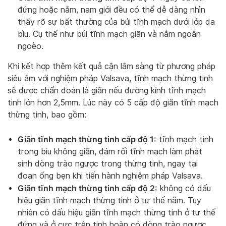
đứng hoặc nằm, nam giới đều có thể dễ dàng nhìn
thấy rõ sự bất thường của búi tĩnh mạch dưới lớp da
bìu. Cụ thể như búi tĩnh mạch giãn và nằm ngoằn
ngoèo.
Khi kết hợp thêm kết quả cận lâm sàng từ phương pháp
siêu âm với nghiệm pháp Valsava, tĩnh mạch thừng tinh
sẽ được chẩn đoán là giãn nếu đường kính tĩnh mạch
tinh lớn hơn 2,5mm. Lúc này có 5 cấp độ giãn tĩnh mạch
thừng tinh, bao gồm:
Giãn tĩnh mạch thừng tinh cấp độ 1:
tĩnh mạch tinh
trong bìu không giãn, đám rối tĩnh mạch làm phát
sinh dòng trào ngược trong thừng tinh, ngay tại
đoạn ống bẹn khi tiến hành nghiệm pháp Valsava.
Giãn tĩnh mạch thừng tinh cấp độ 2:
không có dấu
hiệu giãn tĩnh mạch thừng tinh ở tư thế nằm. Tuy
nhiên có dấu hiệu giãn tĩnh mạch thừng tinh ở tư thế
đứng và ở cực trên tinh hoàn có dòng trào ngược