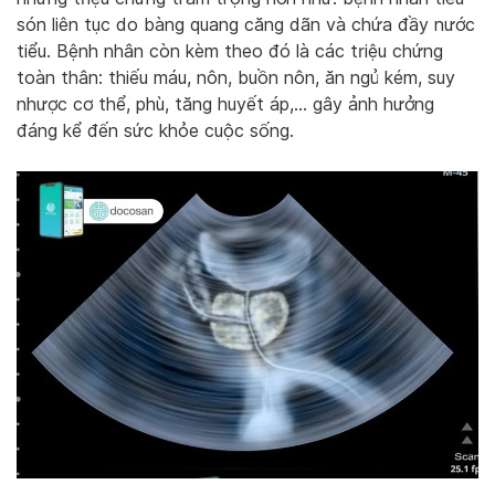
són liên tục do bàng quang căng dãn và chứa đầy nước
tiểu. Bệnh nhân còn kèm theo đó là các triệu chứng
toàn thân: thiếu máu, nôn, buồn nôn, ăn ngủ kém, suy
nhược cơ thể, phù, tăng huyết áp,… gây ảnh hưởng
đáng kể đến sức khỏe cuộc sống.