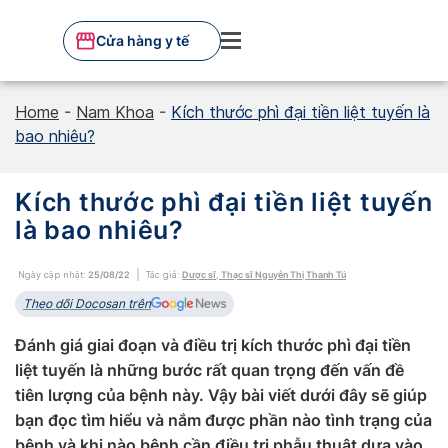
Skip
to
Cửa hàng y tế
content
Home
-
Nam Khoa
-
Kích thước phì đại tiền liệt tuyến là
bao nhiêu?
Kích thước phì đại tiền liệt tuyến
là bao nhiêu?
Ngày cập nhật:
25/08/22
Tác giả:
Dược sĩ, Thạc sĩ Nguyễn Thị Thanh Tú
Theo dõi Docosan trên
Đánh giá giai đoạn và điều trị kích thước phì đại tiền
liệt tuyến là những bước rất quan trọng đến vấn đề
tiên lượng của bệnh này. Vậy bài viết dưới đây sẽ giúp
bạn đọc tìm hiểu và nắm được phần nào tình trạng của
bệnh và khi nào bệnh cần điều trị phẫu thuật dựa vào