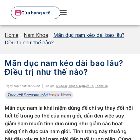
Skip
to
Cửa hàng y tế
content
Home
-
Nam Khoa
-
Mãn dục nam kéo dài bao lâu?
Điều trị như thế nào?
Mãn dục nam kéo dài bao lâu?
Điều trị như thế nào?
Ngày cập nhật:
14/09/22
Tác giả:
Dược sĩ, Thạc sĩ Nguyễn Thị Thanh Tú
Theo dõi Docosan trên
Mãn dục nam là khái niệm dùng để chỉ sự thay đổi nội
tiết tố trong cơ thể của nam giới, dẫn đến việc suy
giảm ham muốn tình dục cũng như giảm các hoạt
động tình dục của nam giới. Tình trạng này thường
bắt đầu xảy ra khi nam giới đến tuổi trung niên. Cùng