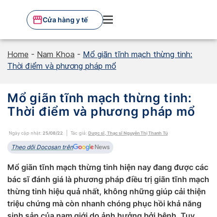
Skip
to
Cửa hàng y tế
content
Home
-
Nam Khoa
-
Mổ giãn tĩnh mạch thừng tinh:
Thời điểm và phương pháp mổ
Mổ giãn tĩnh mạch thừng tinh:
Thời điểm và phương pháp mổ
Ngày cập nhật:
25/08/22
Tác giả:
Dược sĩ, Thạc sĩ Nguyễn Thị Thanh Tú
Theo dõi Docosan trên
Mổ giãn tĩnh mạch thừng tinh hiện nay đang được các
bác sĩ đánh giá là phương pháp điều trị giãn tĩnh mạch
thừng tinh hiệu quả nhất, không những giúp cải thiện
triệu chứng mà còn nhanh chóng phục hồi khả năng
sinh sản của nam giới do ảnh hưởng bởi bệnh. Tuy