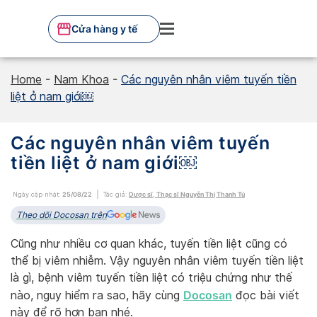
Skip
to
Cửa hàng y tế
content
Home
-
Nam Khoa
-
Các nguyên nhân viêm tuyến tiền
liệt ở nam giới￼
Các nguyên nhân viêm tuyến
tiền liệt ở nam giới￼
Ngày cập nhật:
25/08/22
Tác giả:
Dược sĩ, Thạc sĩ Nguyễn Thị Thanh Tú
Theo dõi Docosan trên
Cũng như nhiều cơ quan khác, tuyến tiền liệt cũng có
thể bị viêm nhiễm. Vậy nguyên nhân viêm tuyến tiền liệt
là gì, bệnh viêm tuyến tiền liệt có triệu chứng như thế
Docosan
nào, nguy hiểm ra sao, hãy cùng
đọc bài viết
này để rõ hơn bạn nhé.