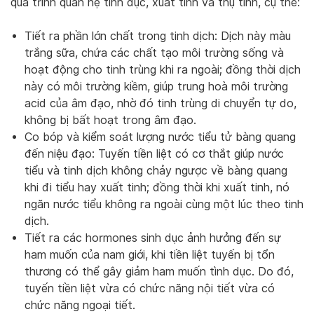
quá trình quan hệ tình dục, xuất tinh và thụ tinh, cụ thể:
Tiết ra phần lớn chất trong tinh dịch: Dịch này màu
trắng sữa, chứa các chất tạo môi trường sống và
hoạt động cho tinh trùng khi ra ngoài; đồng thời dịch
này có môi trường kiềm, giúp trung hoà môi trường
acid của âm đạo, nhờ đó tinh trùng di chuyển tự do,
không bị bất hoạt trong âm đạo.
Co bóp và kiểm soát lượng nước tiểu tử bàng quang
đến niệu đạo: Tuyến tiền liệt có cơ thắt giúp nước
tiểu và tinh dịch không chảy ngược về bàng quang
khi đi tiểu hay xuất tinh; đồng thời khi xuất tinh, nó
ngăn nước tiểu không ra ngoài cùng một lúc theo tinh
dịch.
Tiết ra các hormones sinh dục ảnh hưởng đến sự
ham muốn của nam giới, khi tiền liệt tuyến bị tổn
thương có thể gây giảm ham muốn tình dục. Do đó,
tuyến tiền liệt vừa có chức năng nội tiết vừa có
chức năng ngoại tiết.