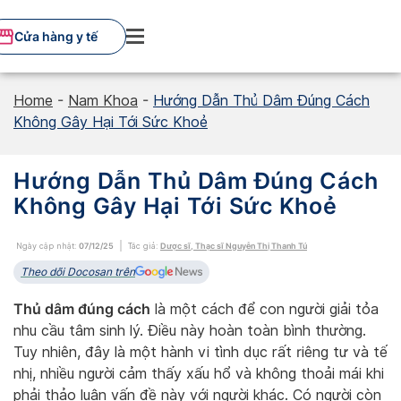
Skip
to
Cửa hàng y tế
content
Home
-
Nam Khoa
-
Hướng Dẫn Thủ Dâm Đúng Cách
Không Gây Hại Tới Sức Khoẻ
Hướng Dẫn Thủ Dâm Đúng Cách
Không Gây Hại Tới Sức Khoẻ
Ngày cập nhật:
07/12/25
Tác giả:
Dược sĩ, Thạc sĩ Nguyễn Thị Thanh Tú
Theo dõi Docosan trên
Thủ dâm đúng cách
là một cách để con người giải tỏa
nhu cầu tâm sinh lý. Điều này hoàn toàn bình thường.
Tuy nhiên, đây là một hành vi tình dục rất riêng tư và tế
nhị, nhiều người cảm thấy xấu hổ và không thoải mái khi
phải thảo luận vấn đề này với người khác. Có người còn