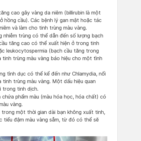
tăng cao gây vàng da niêm (billirubin là một
ở hồng cầu). Các bệnh lý gan mật hoặc tác
niêm và làm cho tinh trùng màu vàng.
g nhiễm trùng có thể dẫn đến số lượng bạch
ầu tăng cao có thể xuất hiện ở trong tinh
hoặc leukocytospermia (bạch cầu tăng trong
à tinh trùng màu vàng báo hiệu cho một tình
ờng tình dục có thể kể đến như Chlamydia, nổi
a tinh trùng màu vàng. Một dấu hiệu quan
 trong tinh dịch.
 chứa phẩm màu (màu hóa học, hóa chất) có
 màu vàng.
trong một thời gian dài bạn không xuất tinh,
ước tiểu đậm màu vàng sẫm, từ đó có thể sẽ