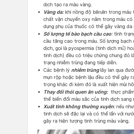
dịch tạo ra màu vàng.
Vàng da:
khi nồng độ bilirulin trong máu 
chất vận chuyển oxy nằm trong máu có 
dụng phụ của thuốc có thể gây vàng da 
Số lượng tế bào bạch cầu cao
:
tình trạn
cầu tăng cao trong máu. Số lượng bạch c
dịch, gọi là pyospermia (tinh dịch mủ) 
tinh dịch) đều có triệu chứng chung đó l
trạng nhiễm trùng đang tiếp diễn.
nhiễm trùng
Các bệnh lý
lây lan qua đư
mụn rộp hoặc bệnh lậu đều có thể gây r
trọng khác đi kèm đó là xuất hiện mùi hôi
Thay đổi thói quen ăn uống:
thực phẩm
thể biển đổi màu sắc của tinh dịch sang
Xuất tinh không thường xuyên
:
nếu như 
tinh dịch sẽ đặc lại và có thể lẩn với n
gây ra hiện tượng tinh trùng màu vàng.