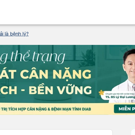
i là bệnh lý?