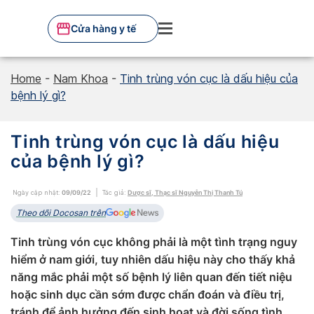
Skip
to
Cửa hàng y tế
content
Home
-
Nam Khoa
-
Tinh trùng vón cục là dấu hiệu của
bệnh lý gì?
Tinh trùng vón cục là dấu hiệu
của bệnh lý gì?
Ngày cập nhật:
09/09/22
Tác giả:
Dược sĩ, Thạc sĩ Nguyễn Thị Thanh Tú
Theo dõi Docosan trên
Tinh trùng vón cục không phải là một tình trạng nguy
hiểm ở nam giới, tuy nhiên dấu hiệu này cho thấy khả
năng mắc phải một số bệnh lý liên quan đến tiết niệu
hoặc sinh dục cần sớm được chẩn đoán và điều trị,
tránh để ảnh hưởng đến sinh hoạt và đời sống tình