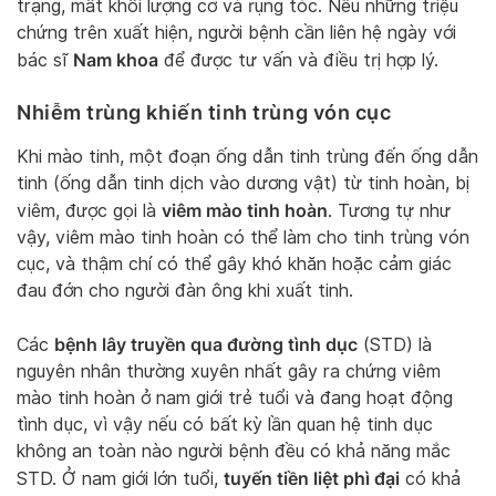
trạng, mất khối lượng cơ và rụng tóc. Nếu những triệu
chứng trên xuất hiện, người bệnh cần liên hệ ngày với
Nam khoa
bác sĩ
để được tư vấn và điều trị hợp lý.
Nhiễm trùng khiến tinh trùng vón cục
Khi mào tinh, một đoạn ống dẫn tinh trùng đến ống dẫn
tinh (ống dẫn tinh dịch vào dương vật) từ tinh hoàn, bị
viêm mào tinh hoàn
viêm, được gọi là
. Tương tự như
vậy, viêm mào tinh hoàn có thể làm cho tinh trùng vón
cục, và thậm chí có thể gây khó khăn hoặc cảm giác
đau đớn cho người đàn ông khi xuất tinh.
bệnh lây truyền qua đường tình dục
Các
(STD) là
nguyên nhân thường xuyên nhất gây ra chứng viêm
mào tinh hoàn ở nam giới trẻ tuổi và đang hoạt động
tình dục, vì vậy nếu có bất kỳ lần quan hệ tinh dục
không an toàn nào người bệnh đều có khả năng mắc
tuyến tiền liệt phì đại
STD. Ở nam giới lớn tuổi,
có khả