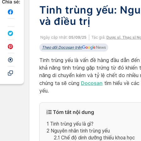
Chia sẻ:
Tinh trùng yếu: Ng
và điều trị
Ngày cập nhật:
05/09/25
Tác giả:
Dược sĩ, Thạc sĩ N
Theo dõi Docosan trên
Tinh trùng yếu là vấn đề hàng đầu dẫn đến 
khả năng tinh trùng gặp trứng từ đó khiến t
năng di chuyển kém và tỷ lệ chết do nhiều
Docosan
chúng ta sẽ cùng
tìm hiểu về các 
yếu.
Tóm tắt nội dung
1
Tinh trùng yếu là gì?
2
Nguyên nhân tinh trùng yếu
2.1
Chế độ dinh dưỡng thiếu khoa học