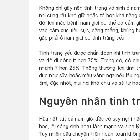
Không chỉ gây nên tình trạng vô sinh ở nam 
nhi cũng rất khó giữ hoặc tệ hơn khả năng d
đó, khi mắc bệnh nam giới có thể có cảm gi
vào cảm xúc tiêu cực, căng thẳng, khủng ho
gặp phải ở nam giới có tình trùng yếu.
Tinh trùng yếu được chẩn đoán khi tinh tr
và độ di dộng ít hơn 75%. Trong đó, độ c
nhanh ít hơn 25%. Thông thường, khi tinh t
đục như sữa hoặc màu vàng ngà nếu lâu ngà
5ml, đặc nhớt, mùi hơi khó chịu và sẽ tự hó
Nguyên nhân tinh t
Hầu hết tất cả nam giới đều có suy nghĩ n
học, lối sống sinh hoạt lành mạnh và sinh l
Tuy nhiên câu chuyện trên hoàn toàn khôn