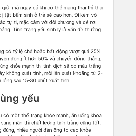
giới, mà ngay cả khi có thể mang thai thì thai
ị tật bẩm sinh ở trẻ sẽ cao hơn. Đi kèm với
ác tự ti, mặc cảm với đối phương và dễ rơi
ảng. Tình trạng yếu sinh lý là vấn đề thường
ùng có tỷ lệ chế hoặc bất động vượt quá 25%
huyện động ít hơn 50% và chuyển động thẳng,
rùng khỏe mạnh thì tinh dịch sẽ có màu trắng
y không xuất tinh, mỗi lần xuất khoãng từ 2-
a lỏng sau 15-30 phút xuất tinh.
rùng yếu
ếu có một thể trạng khỏe mạnh, ăn uống khoa
ý sung mãn thì chất lượng tinh trùng cũng tốt.
g đúng, nhiều người đàn ông to cao khỏe