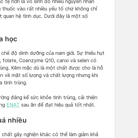
 tệ hơn là vô sinh do nhiều nguyên nhân
 thuốc vào rất nhiều yếu tố chứ không chỉ
t quan hệ tình dục. Dưới đây là một số
a học
 chế độ dinh dưỡng của nam giới. Sự thiếu hụt
D, folate, Coenzyme Q10, canxi và selen có
trùng. Kẽm mặc dù là một chất được cho là hỗ
iện về mặt số lượng và chất lượng nhưng khi
 tinh trùng.
ường đáng kể sức khỏe tinh trùng, cải thiện
ụng
ENAT
sau ăn để đạt hiệu quả tốt nhất.
uá nhiều
c chất gây nghiện khác có thể làm giảm khả