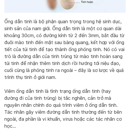
Ống dẫn tinh là bộ phận quan trọng trong hệ sinh dục,
sinh sản của nam giới. Ống dẫn tinh là một cơ quan dài
khoảng 30cm, có đường kính từ 2 đến 3mm, bắt đầu từ
đuôi mào tinh đến mặt sau bàng quang, kết hợp với ống
tiết của túi tinh để tạo thành ống phóng tinh. Nó có vai
trò là đường dẫn của tinh trùng từ mào tinh hoàn sang
túi tinh để nhận thêm tinh dịch rồi hướng tới niệu đạo,
cuối cùng là phóng tinh ra ngoài – đây là sơ lược về quá
trình thụ tinh ở giới nam.
Viêm ống dẫn tinh là tình trạng ống dẫn tinh (hay
đường đi của tinh trùng) bị tắc nghẽn, cản trở mà
nguyên nhân chính do quá trình viêm ở ống dẫn tinh.
Tác nhân gây viêm đường dẫn tinh thường đến từ bên
ngoài, đa phần là vi khuẩn, virus hoặc các tác nhân cơ
học…