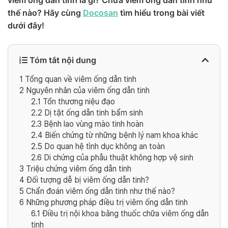
viêm ống dẫn tinh là gì? Chữa viêm ống dẫn tinh như
thế nào? Hãy cùng
Docosan
tìm hiểu trong bài viết
dưới đây!
Tóm tắt nội dung
1
Tổng quan về viêm ống dẫn tinh
2
Nguyên nhân của viêm ống dẫn tinh
2.1
Tổn thương niệu đạo
2.2
Dị tật ống dẫn tinh bẩm sinh
2.3
Bệnh lao vùng mào tinh hoàn
2.4
Biến chứng từ những bệnh lý nam khoa khác
2.5
Do quan hệ tình dục không an toàn
2.6
Di chứng của phẫu thuật không hợp vệ sinh
3
Triệu chứng viêm ống dẫn tinh
4
Đối tượng dễ bị viêm ống dẫn tinh?
5
Chẩn đoán viêm ống dẫn tinh như thế nào?
6
Những phương pháp điều trị viêm ống dẫn tinh
6.1
Điều trị nội khoa bằng thuốc chữa viêm ống dẫn
tinh