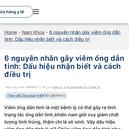
Skip
to
ửa hàng y tế
content
Home
-
Nam Khoa
-
6 nguyên nhân gây viêm ống dẫn
tinh: Dấu hiệu nhận biết và cách điều trị
6 nguyên nhân gây viêm ống dẫn
tinh: Dấu hiệu nhận biết và cách
điều trị
Ngày cập nhật:
24/09/23
Tác giả:
Dược sĩ, Thạc sĩ Nguyễn Thị Thanh Tú
Theo dõi Docosan trên
Viêm ống dẫn tinh là một bệnh lý có thể gây ra tình
trạng tắc ống dẫn tinh,khiến nam giới suy giảm chất
lượng tinh trùng, thậm chí là vô sinh. Vậy dấu hiệu