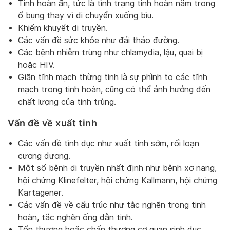
Tinh hoàn ẩn, tức là tình trạng tinh hoàn nằm trong
ổ bụng thay vì di chuyển xuống bìu.
Khiếm khuyết di truyền.
Các vấn đề sức khỏe như đái tháo đường.
Các bệnh nhiễm trùng như chlamydia, lậu, quai bị
hoặc HIV.
Giãn tĩnh mạch thừng tinh là sự phình to các tĩnh
mạch trong tinh hoàn, cũng có thể ảnh hưởng đến
chất lượng của tinh trùng.
Vấn đề về xuất tinh
Các vấn đề tình dục như xuất tinh sớm, rối loạn
cương dương.
Một số bệnh di truyền nhất định như bệnh xơ nang,
hội chứng Klinefelter, hội chứng Kallmann, hội chứng
Kartagener.
Các vấn đề về cấu trúc như tắc nghẽn trong tinh
hoàn, tắc nghẽn ống dẫn tinh.
Tổn thương hoặc chấn thương cơ quan sinh dục.