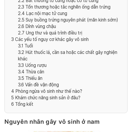
2.2
Bất thường tử cung hoặc cổ tử cung
2.3
Tổn thương hoặc tắc nghẽn ống dẫn trứng
2.4
Lạc nội mạc tử cung
2.5
Suy buồng trứng nguyên phát (mãn kinh sớm)
2.6
Dính vùng chậu
2.7
Ung thư và quá trình điều trị
3
Các yếu tố nguy cơ khác gây vô sinh
3.1
Tuổi
3.2
Hút thuốc lá, cần sa hoặc các chất gây nghiện
khác
3.3
Uống rượu
3.4
Thừa cân
3.5
Thiếu ăn
3.6
Vấn đề vận động
4
Phòng ngừa vô sinh như thế nào?
5
Khám chức năng sinh sản ở đâu?
6
Tổng kết
Nguyên nhân gây vô sinh ở nam