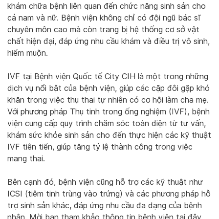
khám chữa bệnh liên quan đến chức năng sinh sản cho
cả nam và nữ. Bệnh viện không chỉ có đội ngũ bác sĩ
chuyên môn cao mà còn trang bị hệ thống cơ sở vật
chất hiện đại, đáp ứng nhu cầu khám và điều trị vô sinh,
hiếm muộn.
IVF tại Bệnh viện Quốc tế City CIH là một trong những
dịch vụ nổi bật của bệnh viện, giúp các cặp đôi gặp khó
khăn trong việc thụ thai tự nhiên có cơ hội làm cha mẹ.
Với phương pháp Thụ tinh trong ống nghiệm (IVF), bệnh
viện cung cấp quy trình chăm sóc toàn diện từ tư vấn,
khám sức khỏe sinh sản cho đến thực hiện các kỹ thuật
IVF tiên tiến, giúp tăng tỷ lệ thành công trong việc
mang thai.
Bên cạnh đó, bệnh viện cũng hỗ trợ các kỹ thuật như
ICSI (tiêm tinh trùng vào trứng) và các phương pháp hỗ
trợ sinh sản khác, đáp ứng nhu cầu đa dạng của bệnh
nhân. Mời bạn tham khảo thông tin bệnh viện tại đây.