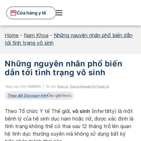
Skip
to
Cửa hàng y tế
content
Home
-
Nam Khoa
-
Những nguyên nhân phổ biến dẫn
tới tình trạng vô sinh
Những nguyên nhân phổ biến
dẫn tới tình trạng vô sinh
Ngày cập nhật:
29/06/25
Tác giả:
Dược sĩ, Thạc sĩ Nguyễn Thị Thanh Tú
Theo dõi Docosan trên
vô sinh
Theo Tổ chức Y tế Thế giới,
(infertility) là một
bệnh lý của hệ sinh dục nam hoặc nữ, được xác định là
tình trạng không thể có thai sau 12 tháng trở lên quan
hệ tình dục thường xuyên mà không sử dụng bất kỳ