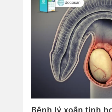
Bệnh lý xoắn tinh h