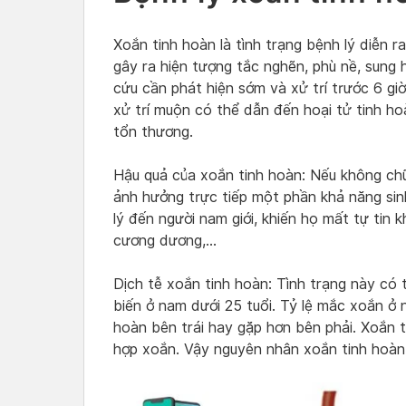
Xoắn tinh hoàn là tình trạng bệnh lý diễn 
gây ra hiện tượng tắc nghẽn, phù nề, sung 
cứu cần phát hiện sớm và xử trí trước 6 giờ
xử trí muộn có thể dẫn đến hoại tử tinh ho
tổn thương.
Hậu quả của xoắn tinh hoàn: Nếu không chữa
ảnh hưởng trực tiếp một phần khả năng sin
lý đến người nam giới, khiến họ mất tự tin 
cương dương,…
Dịch tễ xoắn tinh hoàn: Tình trạng này có 
biến ở nam dưới 25 tuổi. Tỷ lệ mắc xoắn ở n
hoàn bên trái hay gặp hơn bên phải. Xoắn 
hợp xoắn. Vậy nguyên nhân xoắn tinh hoàn