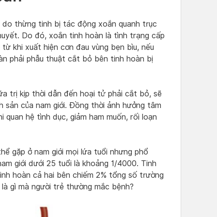
ra do thừng tinh bị tác động xoắn quanh trục
huyết. Do đó, xoắn tinh hoàn là tình trạng cấp
 từ khi xuất hiện cơn đau vùng bẹn bìu, nếu
àn phải phẫu thuật cắt bỏ bên tinh hoàn bị
 trị kịp thời dẫn đến hoại tử phải cắt bỏ, sẽ
h sản của nam giới. Đồng thời ảnh hưởng tâm
khi quan hệ tình dục, giảm ham muốn, rối loạn
thể gặp ở nam giới mọi lứa tuổi nhưng phổ
am giới dưới 25 tuổi là khoảng 1/4000. Tinh
tinh hoàn cả hai bên chiếm 2% tổng số trường
 là gì mà người trẻ thường mắc bệnh?