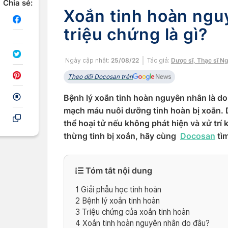
Chia sẻ:
Xoắn tinh hoàn ngu
triệu chứng là gì?
Ngày cập nhật:
25/08/22
Tác giả:
Dược sĩ, Thạc sĩ N
Theo dõi Docosan trên
Bệnh lý xoắn tinh hoàn nguyên nhân là do 
mạch máu nuôi dưỡng tinh hoàn bị xoắn. D
thể hoại tử nếu không phát hiện và xử trí 
thừng tinh bị xoắn, hãy cùng
Docosan
tìm
Tóm tắt nội dung
1
Giải phẫu học tinh hoàn
2
Bệnh lý xoắn tinh hoàn
3
Triệu chứng của xoắn tinh hoàn
4
Xoắn tinh hoàn nguyên nhân do đâu?