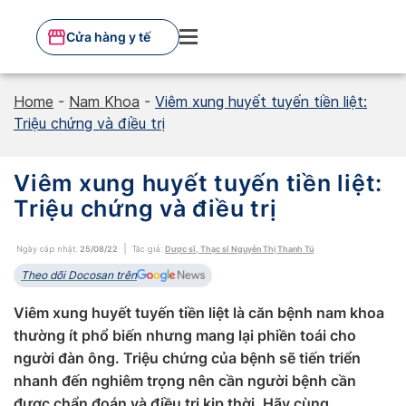
Skip
to
Cửa hàng y tế
content
Home
-
Nam Khoa
-
Viêm xung huyết tuyến tiền liệt:
Triệu chứng và điều trị
Viêm xung huyết tuyến tiền liệt:
Triệu chứng và điều trị
Ngày cập nhật:
25/08/22
Tác giả:
Dược sĩ, Thạc sĩ Nguyễn Thị Thanh Tú
Theo dõi Docosan trên
Viêm xung huyết tuyến tiền liệt là căn bệnh nam khoa
thường ít phổ biến nhưng mang lại phiền toái cho
người đàn ông. Triệu chứng của bệnh sẽ tiến triển
nhanh đến nghiêm trọng nên cần người bệnh cần
được chẩn đoán và điều trị kịp thời. Hãy cùng