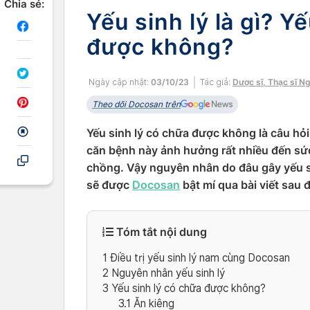
Chia sẻ:
Yếu sinh lý là gì? Y
được không?
Ngày cập nhật:
03/10/23
Tác giả:
Dược sĩ, Thạc sĩ N
Theo dõi Docosan trên
Yếu sinh lý có chữa được không là câu hỏi
căn bệnh này ảnh hưởng rất nhiều đến sứ
chồng. Vậy nguyên nhân do đâu gây yếu sin
sẽ được
Docosan
bật mí qua bài viết sau 
Tóm tắt nội dung
1
Điều trị yếu sinh lý nam cùng Docosan
2
Nguyên nhân yếu sinh lý
3
Yếu sinh lý có chữa được không?
3.1
Ăn kiêng