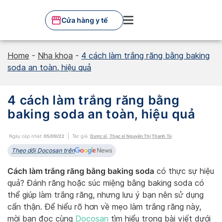
Skip
to
Cửa hàng y tế
content
Home
-
Nha khoa
-
4 cách làm trắng răng bằng baking
soda an toàn, hiệu quả
4 cách làm trắng răng bằng
baking soda an toàn, hiệu quả
Ngày cập nhật:
05/09/22
Tác giả:
Dược sĩ, Thạc sĩ Nguyễn Thị Thanh Tú
Theo dõi Docosan trên
Cách làm trắng răng bằng baking soda
có thực sự hiệu
quả? Đánh răng hoặc súc miệng bằng baking soda có
thể giúp làm trắng răng, nhưng lưu ý bạn nên sử dụng
cẩn thận. Để hiểu rõ hơn về mẹo làm trắng răng này,
mời bạn đọc cùng
Docosan
tìm hiểu trong bài viết dưới