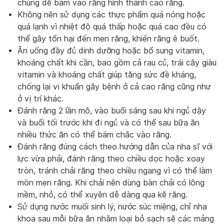
chúng dễ bám vào răng hình thành cao răng.
Không nên sử dụng các thực phẩm quá nóng hoặc
quá lạnh vì nhiệt độ quá thấp hoặc quá cao đều có
thể gây tổn hại đến men răng, khiến răng ê buốt.
Ăn uống đầy đủ dinh dưỡng hoặc bổ sung vitamin,
khoáng chất khi cần, bao gồm cả rau củ, trái cây giàu
vitamin và khoáng chất giúp tăng sức đề kháng,
chống lại vi khuẩn gây bệnh ở cả cao răng cũng như
ở vị trí khác.
Đánh răng 2 lần mô, vào buổi sáng sau khi ngủ dậy
và buổi tối trước khi đi ngủ và có thể sau bữa ăn
nhiều thức ăn có thể bám chắc vào răng.
Đánh răng đúng cách theo hướng dẫn của nha sĩ với
lực vừa phải, đánh răng theo chiều dọc hoặc xoay
tròn, tránh chải răng theo chiều ngang vì có thể làm
mòn men răng. Khi chải nên dùng bàn chải có lông
mềm, nhỏ, có thể xuyên dễ dàng qua kẽ răng.
Sử dụng nước muối sinh lý, nước súc miệng, chỉ nha
khoa sau mỗi bữa ăn nhằm loại bỏ sạch sẽ các mảng