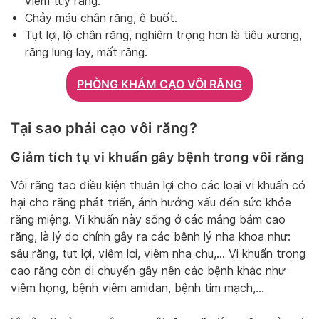
viêm tủy răng.
Chảy máu chân răng, ê buốt.
Tụt lợi, lộ chân răng, nghiêm trọng hơn là tiêu xương,
răng lung lay, mất răng.
PHÒNG KHÁM CẠO VÔI RĂNG
Tại sao phải cạo vôi răng?
Giảm tích tụ vi khuẩn gây bệnh trong vôi răng
Vôi răng tạo điều kiện thuận lợi cho các loại vi khuẩn có
hại cho răng phát triển, ảnh hưởng xấu đến sức khỏe
răng miệng. Vi khuẩn này sống ở các mảng bám cao
răng, là lý do chính gây ra các bệnh lý nha khoa như:
sâu răng, tụt lợi, viêm lợi, viêm nha chu,… Vi khuẩn trong
cao răng còn di chuyển gây nên các bệnh khác như
viêm họng, bệnh viêm amidan, bệnh tim mạch,…