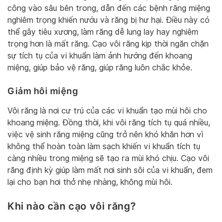
công vào sâu bên trong, dẫn đến các bệnh răng miệng
nghiêm trọng khiến nướu và răng bị hư hại. Điều này có
thể gây tiêu xương, làm răng dễ lung lay hay nghiêm
trọng hơn là mất răng. Cạo vôi răng kịp thời ngăn chặn
sự tích tụ của vi khuẩn làm ảnh hướng đến khoang
miệng, giúp bảo vệ răng, giúp răng luôn chắc khỏe.
Giảm hôi miệng
Vôi răng là nơi cư trú của các vi khuẩn tạo mùi hôi cho
khoang miệng. Đồng thời, khi vôi răng tích tụ quá nhiều,
việc vệ sinh răng miệng cũng trở nên khó khăn hơn vì
không thể hoàn toàn làm sạch khiến vi khuẩn tích tụ
càng nhiều trong miệng sẽ tạo ra mùi khó chịu. Cạo vôi
răng định kỳ giúp làm mất nơi sinh sôi của vi khuẩn, đem
lại cho bạn hơi thở nhẹ nhàng, không mùi hôi.
Khi nào cần cạo vôi răng
?