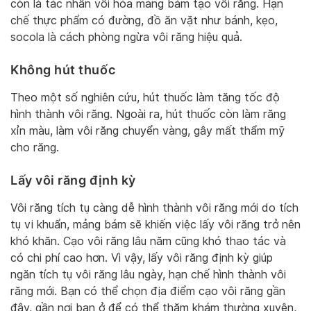
còn là tác nhân vôi hóa mảng bám tạo vôi răng. Hạn
chế thực phẩm có đường, đồ ăn vặt như bánh, kẹo,
socola là cách phòng ngừa vôi răng hiệu quả.
Không hút thuốc
Theo một số nghiên cứu, hút thuốc làm tăng tốc độ
hình thành vôi răng. Ngoài ra, hút thuốc còn làm răng
xỉn màu, làm vôi răng chuyển vàng, gây mất thẩm mỹ
cho răng.
Lấy vôi răng định kỳ
Vôi răng tích tụ càng dễ hình thành vôi răng mới do tích
tụ vi khuẩn, mảng bám sẽ khiến việc lấy vôi răng trở nên
khó khăn. Cạo vôi răng lâu năm cũng khó thao tác và
có chi phí cao hơn. Vì vậy, lấy vôi răng định kỳ giúp
ngăn tích tụ vôi răng lâu ngày, hạn chế hình thành vôi
răng mới. Bạn có thể chọn địa điểm cạo vôi răng gần
đây, gần nơi bạn ở để có thể thăm khám thường xuyên,