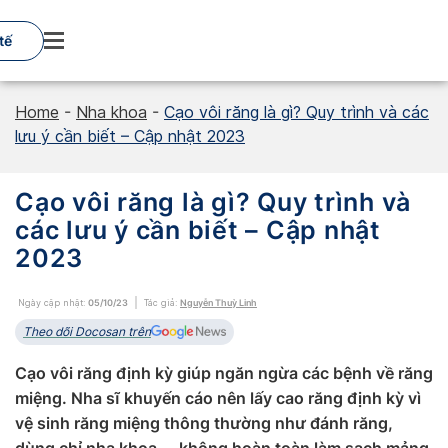
Skip
to
tế
content
Home
-
Nha khoa
-
Cạo vôi răng là gì? Quy trình và các
lưu ý cần biết – Cập nhật 2023
Cạo vôi răng là gì? Quy trình và
các lưu ý cần biết – Cập nhật
2023
Ngày cập nhật:
05/10/23
Tác giả:
Nguyễn Thuỳ Linh
Theo dõi Docosan trên
Cạo vôi răng định kỳ giúp ngăn ngừa các bệnh về răng
miệng. Nha sĩ khuyến cáo nên lấy cao răng định kỳ vì
vệ sinh răng miệng thông thường như đánh răng,