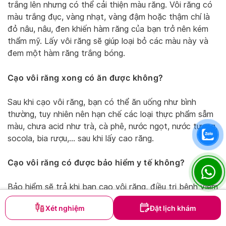
trắng lên nhưng có thể cải thiện màu răng. Vôi răng có
màu trắng đục, vàng nhạt, vàng đậm hoặc thậm chí là
đỏ nâu, nâu, đen khiến hàm răng của bạn trở nên kém
thẩm mỹ. Lấy vôi răng sẽ giúp loại bỏ các màu này và
đem một hàm răng trắng bóng.
Cạo vôi răng xong có ăn được không?
Sau khi cạo vôi răng, bạn có thể ăn uống như bình
thường, tuy nhiên nên hạn chế các loại thực phẩm sẫm
màu, chưa acid như trà, cà phê, nước ngọt, nước tương,
socola, bia rượu,… sau khi lấy cao răng.
Cạo vôi răng có được bảo hiểm y tế không?
Bảo hiểm sẽ trả khi bạn cạo vôi răng, điều trị bệnh viêm
tủy, viêm nha chu, nhổ răng, trám răng theo điều 21 của
Xét nghiệm
Đặt lịch khám
Luật Bảo hiểm y tế năm 2014. Vậy, câu trả lời là có.