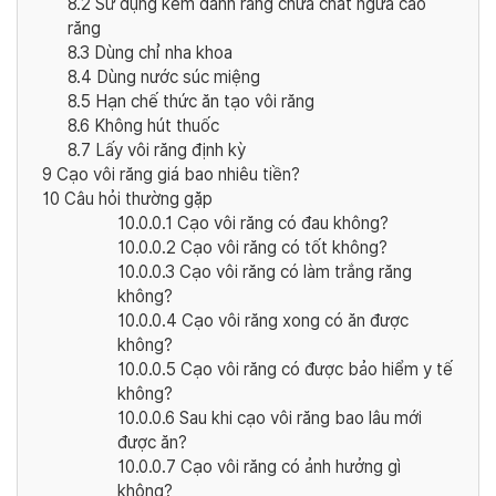
8.2
Sử dụng kem đánh răng chứa chất ngừa cao
răng
8.3
Dùng chỉ nha khoa
8.4
Dùng nước súc miệng
8.5
Hạn chế thức ăn tạo vôi răng
8.6
Không hút thuốc
8.7
Lấy vôi răng định kỳ
9
Cạo vôi răng giá bao nhiêu tiền?
10
Câu hỏi thường gặp
10.0.0.1
Cạo vôi răng có đau không?
10.0.0.2
Cạo vôi răng có tốt không?
10.0.0.3
Cạo vôi răng có làm trắng răng
không?
10.0.0.4
Cạo vôi răng xong có ăn được
không?
10.0.0.5
Cạo vôi răng có được bảo hiểm y tế
không?
10.0.0.6
Sau khi cạo vôi răng bao lâu mới
được ăn?
10.0.0.7
Cạo vôi răng có ảnh hưởng gì
không?