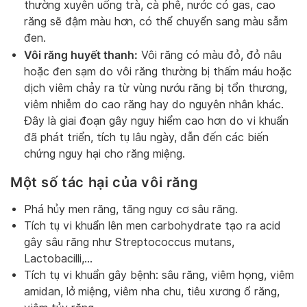
thường xuyên uống trà, cà phê, nước có gas, cao
răng sẽ đậm màu hơn, có thể chuyển sang màu sẫm
đen.
Vôi răng huyết thanh:
Vôi răng có màu đỏ, đỏ nâu
hoặc đen sạm do vôi răng thường bị thấm máu hoặc
dịch viêm chảy ra từ vùng nướu răng bị tổn thương,
viêm nhiễm do cao răng hay do nguyên nhân khác.
Đây là giai đoạn gây nguy hiểm cao hơn do vi khuẩn
đã phát triển, tích tụ lâu ngày, dẫn đến các biến
chứng nguy hại cho răng miệng.
Một số tác hại của vôi răng
Phá hủy men răng, tăng nguy cơ sâu răng.
Tích tụ vi khuẩn lên men carbohydrate tạo ra acid
gây sâu răng như Streptococcus mutans,
Lactobacilli,…
Tích tụ vi khuẩn gây bệnh: sâu răng, viêm họng, viêm
amidan, lở miệng, viêm nha chu, tiêu xương ổ răng,