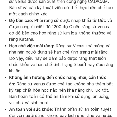
sứ venus được sản xuất trên công nghệ CAD/CAM.
Bác sĩ và các kỹ thuật viên có thể thực hiện chế tạo
một cách chính xác.
Độ bền cao:
Phôi răng sứ được nhập khẩu từ Đức và
được nung ở nhiệt độ 1200 độ C nên răng sứ venus
có độ bền cao hơn răng sứ kim loại thông thường và
răng Katana.
Hạn chế việc mài răng:
Răng sứ Venus khá mỏng và
nhẹ nên người dùng sẽ hạn chế tình trạng mài răng.
Do vậy, điều này sẽ đảm bảo được răng thật luôn
chắc khỏe và hạn chế tình trạng ê buốt hay đau răng
khi ăn.
Không ảnh hưởng đến chức năng nhai, cắn thức
ăn:
Răng sứ venus được chế tác không pha thêm bất
kỳ tạp chất hóa học nào nên khả năng chịu lực tốt.
Bạn hoàn toàn có thể an tâm khi sử dụng, ăn uống,
vui chơi và sinh hoạt.
An toàn với sức khỏe:
Thành phần sứ an toàn tuyệt
đối với người dùng, không gây kích ứng răng và nướu.