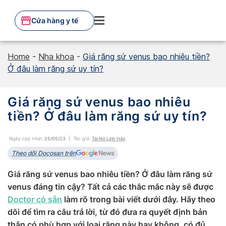
Skip
to
Cửa hàng y tế
content
Home
-
Nha khoa
-
Giá răng sứ venus bao nhiêu tiền?
Ở đâu làm răng sứ uy tín?
Giá răng sứ venus bao nhiêu
tiền? Ở đâu làm răng sứ uy tín?
Ngày cập nhật:
25/05/23
Tác giả:
Tài Nữ Linh Hảo
Theo dõi Docosan trên
Giá răng sứ venus bao nhiêu tiền? Ở đâu làm răng sứ
venus đáng tin cậy? Tất cả các thắc mắc này sẽ được
Doctor có sẵn
làm rõ trong bài viết dưới đây. Hãy theo
dõi để tìm ra câu trả lời, từ đó đưa ra quyết định bản
thân có phù hợp với loại răng này hay không, có đủ