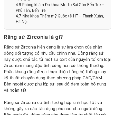
4.6
Phòng khám Đa khoa Medic Sài Gòn Bến Tre –
Phú Tân, Bến Tre
4.7
Nha khoa Thẩm mỹ Quốc tế HT – Thanh Xuân,
Hà Nội
Răng sứ Zirconia là gì?
Răng sứ Zirconia hiện đang là sự lựa chọn của phần
đông đối tượng có nhu cầu chỉnh nha. Dòng răng sứ
này được chế tác từ một sứ oxit của nguyên tố kim loại
Zirconium mang đặc tính cứng hơn cứ thông thường.
Phần khung răng được thực thiện bằng hệ thống máy
kỹ thuật chuyên dụng theo phương pháp CAD/CAM.
Bên ngoài được phủ lớp sứ, sau đó đem toàn bộ nung
và hoàn tất.
Răng sứ Zirconia có tính tương hợp sinh học tốt và
không gây ra các tác dụng phụ nào cho người dùng.
Bên cạnh đó, dòng răng này được làm từ chất liệu sứ