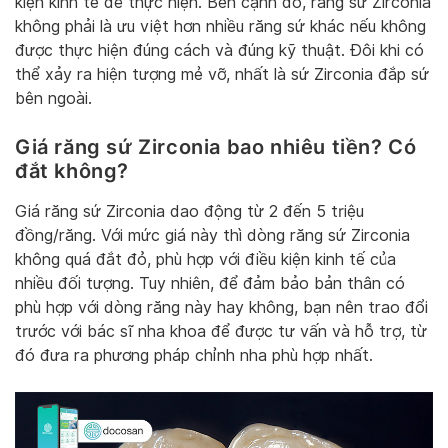
kiện kinh tế để thực hiện. Bên cạnh đó, răng sứ Zirconia
không phải là ưu việt hơn nhiều răng sứ khác nếu không
được thực hiện đúng cách và đúng kỹ thuật. Đôi khi có
thể xảy ra hiện tượng mẻ vỡ, nhất là sứ Zirconia đắp sứ
bên ngoài.
Giá răng sứ Zirconia bao nhiêu tiền? Có
đắt không?
Giá răng sứ Zirconia dao động từ 2 đến 5 triệu
đồng/răng. Với mức giá này thì dòng răng sứ Zirconia
không quá đắt đỏ, phù hợp với điều kiện kinh tế của
nhiều đối tượng. Tuy nhiên, để đảm bảo bản thân có
phù hợp với dòng răng này hay không, bạn nên trao đổi
trước với bác sĩ nha khoa để được tư vấn và hỗ trợ, từ
đó đưa ra phương pháp chỉnh nha phù hợp nhất.