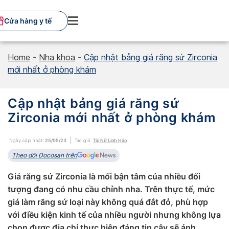
Skip
to
Cửa hàng y tế
content
Home
-
Nha khoa
-
Cập nhật bảng giá răng sứ Zirconia
mới nhất ở phòng khám
Cập nhật bảng giá răng sứ
Zirconia mới nhất ở phòng khám
Ngày cập nhật:
25/05/23
Tác giả:
Tài Nữ Linh Hảo
Theo dõi Docosan trên
Giá răng sứ Zirconia là mối bận tâm của nhiều đối
tượng đang có nhu cầu chỉnh nha. Trên thực tế, mức
giá làm răng sứ loại này không quá đắt đỏ, phù hợp
với điều kiện kinh tế của nhiều người nhưng không lựa
chọn được địa chỉ thực hiện đáng tin cậy sẽ ảnh