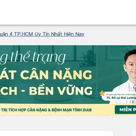
uận 4 TP.HCM Uy Tín Nhất Hiện Nay