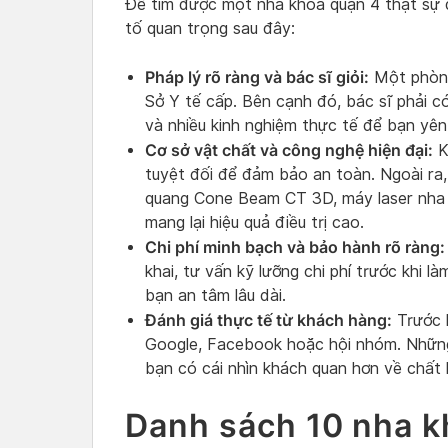
Để tìm được một nha khoa quận 4 thật sự 
tố quan trọng sau đây:
Pháp lý rõ ràng và bác sĩ giỏi:
Một phòng
Sở Y tế cấp. Bên cạnh đó, bác sĩ phải 
và nhiều kinh nghiệm thực tế để bạn yên 
Cơ sở vật chất và công nghệ hiện đại:
K
tuyệt đối để đảm bảo an toàn. Ngoài ra,
quang Cone Beam CT 3D, máy laser nha 
mang lại hiệu quả điều trị cao.
Chi phí minh bạch và bảo hành rõ ràng:
khai, tư vấn kỹ lưỡng chi phí trước khi
bạn an tâm lâu dài.
Đánh giá thực tế từ khách hàng:
Trước k
Google, Facebook hoặc hội nhóm. Những 
bạn có cái nhìn khách quan hơn về chất 
Danh sách 10 nha kh