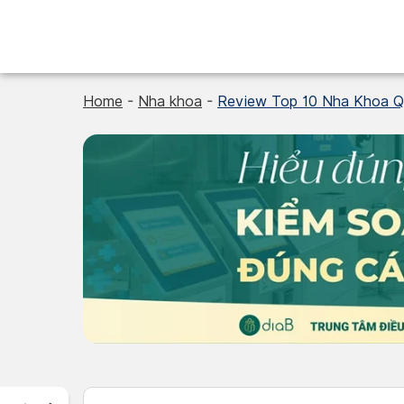
Skip
to
content
Home
-
Nha khoa
-
Review Top 10 Nha Khoa Q