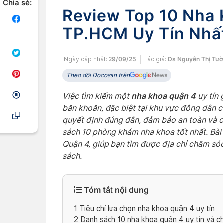
Chia sẻ:
Review Top 10 Nha
TP.HCM Uy Tín Nhấ
Ngày cập nhật:
29/09/25
Tác giả:
Ds Nguyễn Thị Tườ
Theo dõi Docosan trên
nha khoa quận 4
Việc tìm kiếm một
uy tín 
băn khoăn, đặc biệt tại khu vực đông dân c
quyết định đúng đắn, đảm bảo an toàn và ch
sách 10 phòng khám nha khoa tốt nhất. Bài 
Quận 4, giúp bạn tìm được địa chỉ chăm só
sách.
Tóm tắt nội dung
1
Tiêu chí lựa chọn nha khoa quận 4 uy tín
2
Danh sách 10 nha khoa quận 4 uy tín và ch