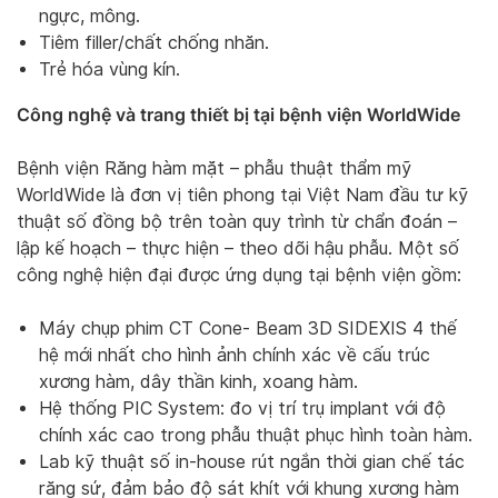
ngực, mông.
Tiêm filler/chất chống nhăn.
Trẻ hóa vùng kín.
Công nghệ và trang thiết bị tại bệnh viện WorldWide
Bệnh viện Răng hàm mặt – phẫu thuật thẩm mỹ
WorldWide là đơn vị tiên phong tại Việt Nam đầu tư kỹ
thuật số đồng bộ trên toàn quy trình từ chẩn đoán –
lập kế hoạch – thực hiện – theo dõi hậu phẫu. Một số
công nghệ hiện đại được ứng dụng tại bệnh viện gồm:
Máy chụp phim CT Cone- Beam 3D SIDEXIS 4 thế
hệ mới nhất cho hình ảnh chính xác về cấu trúc
xương hàm, dây thần kinh, xoang hàm.
Hệ thống PIC System: đo vị trí trụ implant với độ
chính xác cao trong phẫu thuật phục hình toàn hàm.
Lab kỹ thuật số in-house rút ngắn thời gian chế tác
răng sứ, đảm bảo độ sát khít với khung xương hàm