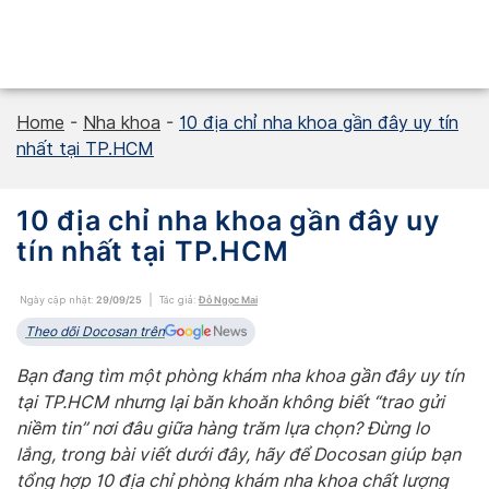
Skip
to
content
Home
-
Nha khoa
-
10 địa chỉ nha khoa gần đây uy tín
nhất tại TP.HCM
10 địa chỉ nha khoa gần đây uy
tín nhất tại TP.HCM
Ngày cập nhật:
29/09/25
Tác giả:
Đỗ Ngọc Mai
Theo dõi Docosan trên
Bạn đang tìm một phòng khám nha khoa gần đây uy tín
tại TP.HCM nhưng lại băn khoăn không biết “trao gửi
niềm tin” nơi đâu giữa hàng trăm lựa chọn? Đừng lo
lắng, trong bài viết dưới đây, hãy để Docosan giúp bạn
tổng hợp 10 địa chỉ phòng khám nha khoa chất lượng