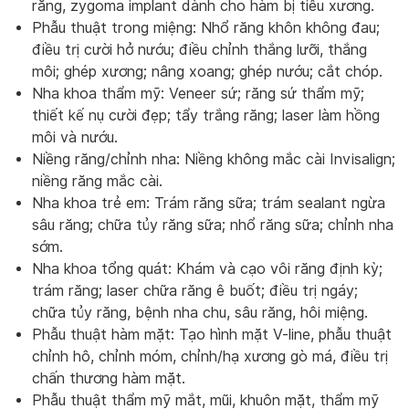
răng, zygoma implant dành cho hàm bị tiêu xương.
Phẫu thuật trong miệng: Nhổ răng khôn không đau;
điều trị cười hở nướu; điều chỉnh thắng lưỡi, thắng
môi; ghép xương; nâng xoang; ghép nướu; cắt chóp.
Nha khoa thẩm mỹ: Veneer sứ; răng sứ thẩm mỹ;
thiết kế nụ cười đẹp; tẩy trắng răng; laser làm hồng
môi và nướu.
Niềng răng/chỉnh nha: Niềng không mắc cài Invisalign;
niềng răng mắc cài.
Nha khoa trẻ em: Trám răng sữa; trám sealant ngừa
sâu răng; chữa tủy răng sữa; nhổ răng sữa; chỉnh nha
sớm.
Nha khoa tổng quát: Khám và cạo vôi răng định kỳ;
trám răng; laser chữa răng ê buốt; điều trị ngáy;
chữa tủy răng, bệnh nha chu, sâu răng, hôi miệng.
Phẫu thuật hàm mặt: Tạo hình mặt V-line, phẫu thuật
chỉnh hô, chỉnh móm, chỉnh/hạ xương gò má, điều trị
chấn thương hàm mặt.
Phẫu thuật thẩm mỹ mắt, mũi, khuôn mặt, thẩm mỹ