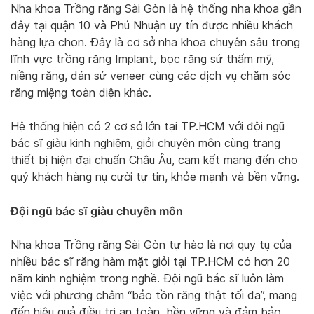
Nha khoa Trồng răng Sài Gòn là hệ thống nha khoa gần
đây tại quận 10 và Phú Nhuận uy tín được nhiều khách
hàng lựa chọn. Đây là cơ sở nha khoa chuyên sâu trong
lĩnh vực trồng răng Implant, bọc răng sứ thẩm mỹ,
niềng răng, dán sứ veneer cùng các dịch vụ chăm sóc
răng miệng toàn diện khác.
Hệ thống hiện có 2 cơ sở lớn tại TP.HCM với đội ngũ
bác sĩ giàu kinh nghiệm, giỏi chuyên môn cùng trang
thiết bị hiện đại chuẩn Châu Âu, cam kết mang đến cho
quý khách hàng nụ cười tự tin, khỏe mạnh và bền vững.
Đội ngũ bác sĩ giàu chuyên môn
Nha khoa Trồng răng Sài Gòn tự hào là nơi quy tụ của
nhiều bác sĩ răng hàm mặt giỏi tại TP.HCM có hơn 20
năm kinh nghiệm trong nghề. Đội ngũ bác sĩ luôn làm
việc với phương châm “bảo tồn răng thật tối đa”, mang
đến hiệu quả điều trị an toàn, bền vững và đảm bảo