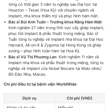
từng có thời gian 5 năm tu nghiệp sau Đại học tại
Houston – Texas (Hoa Kỳ) với chuyên ngành về
Implant, nha khoa thẩm mỹ và phục hình hàm mặt.
Bác sĩ Bùi Anh Tuấn – Trưởng khoa Răng Hàm Mặt
:
Kinh nghiệm 27 năm trong lĩnh vực cấy ghép Implant,
phục hồi Implant & phẫu thuật trong miệng. Bác sĩ
Tuấn từng tu nghiệp về Implant nha khoa tại Đại Học
Harvard, All-on-X & Zygoma tại Hong Kong và ghép
xương – phục hình toàn hàm tại Hoa Kỳ.
Bác sĩ Vũ Thị Phương Lan
: Kinh nghiệm 11 năm về
Implant nha khoa và phẫu thuật trong miệng, từng tu
nghiệp về Implant của Nobel Biocare tại Malo clinic/
Bồ Đào Nha, Macao.
Chi phí điều trị tại bệnh viện WorldWide
Dịch vụ
Chi phí (VND)
Khám và tư vấn
Miễn phí