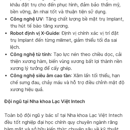
khâu đặt trụ cho đến phục hình, đảm bảo thẩm mỹ,
bền vững, ăn nhai tốt và thuận tiện sử dụng.
Công nghệ UV
: Tăng chất lượng bề mặt trụ Implant,
thu hút tế bào tăng xương.
Robot định vị X-Guide
: Định vị chính xác vị trí đặt
trụ Implant đến từng milimet, giảm thiểu tối đa sai
lệch.
Công nghệ từ tính
: Tạo lực nén theo chiều dọc, cải
thiện xương hàm, biến vùng xương bất lợi thành nền
xương lý tưởng để cấy ghép.
Công nghệ siêu âm cao tần
: Xâm lấn tối thiểu, hạn
chế sưng đau, chảy máu và hỗ trợ điều chỉnh mật độ
xương hiệu quả.
Đội ngũ tại Nha khoa Lạc Việt Intech
Toàn bộ đội ngũ y bác sĩ tại Nha khoa Lạc Việt Intech
đều tốt nghiệp đại học chính quy chuyên ngành răng
hàm mặt và sở hữu kiến thức chuyên sâu về kỹ thuật