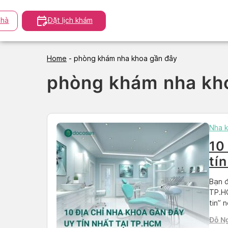
Skip
to
hà
Đặt lịch khám
content
Home
-
phòng khám nha khoa gần đây
phòng khám nha kh
Nha 
10
tí
Bạn đ
TP.HC
tin” 
bài v
Đỗ N
địa c