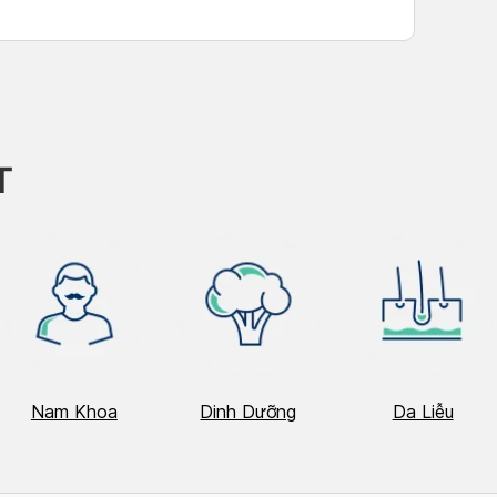
T
Nam Khoa
Dinh Dưỡng
Da Liễu