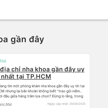
oa gần đây
khoa
 địa chỉ nha khoa gần đây uy
n nhất tại TP.HCM
ang tìm một phòng khám nha khoa gần đây uy tín tại
M nhưng lại băn khoăn không biết “trao gửi niềm
nơi đâu giữa hàng trăm lựa chọn? Đừng lo lắng, trong
iết dưới đây, hãy để Docosan giúp bạn tổng hợp 10
gọc Mai
Ngày cập nhật:
29/09/2025
hỉ phòng khám nha khoa chất lượng […]