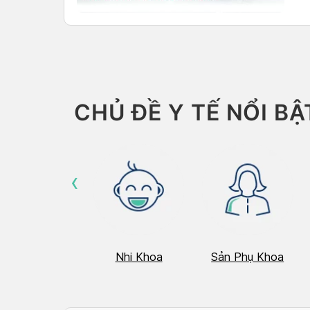
CHỦ ĐỀ Y TẾ NỔI BẬ
‹
Hô Hấp
Nhi Khoa
Sản Phụ Khoa