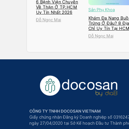
6 Bệnh Viện Chuyên
Về Thận Ở TP.HCM
Sản Phụ Khoa
Uy Tín Nhất 2026
Khám Đa Nang Buồ
Đỗ Ngọc Mai
Trứng Ở Đâu? 8 Đị
Chỉ Uy Tín Tại HC
và Hà Nội 2026
Đỗ Ngọc Mai
CÔNG TY TNHH DOCOSAN VIETNAM
Giấy chứng nhận Đăng ký Doanh nghiệp số 031624
ngày 27/04/2020 tại Sở Kế hoạch Đầu tư Thành phô