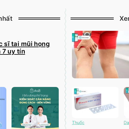
nhất
Xe
 sĩ tai mũi họng
 7 uy tín
Thuốc
Da