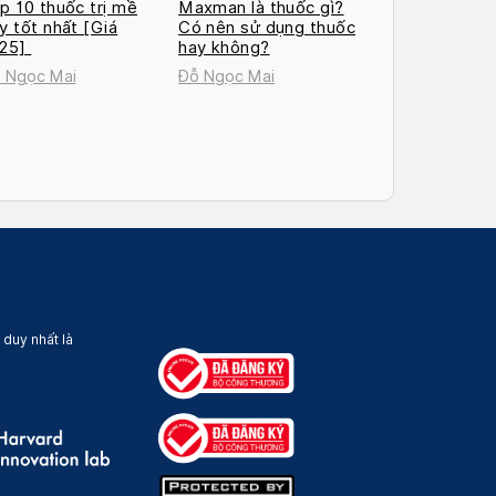
p 10 thuốc trị mề
Maxman là thuốc gì?
y tốt nhất [Giá
Có nên sử dụng thuốc
025]
hay không?
 Ngọc Mai
Đỗ Ngọc Mai
 duy nhất là