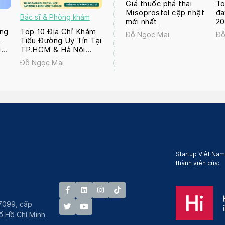
Giá thuốc phá thai
To
Misoprostol cập nhật
đa
Bác sĩ & Phòng khám
mới nhất
2
ng
Top 10 Địa Chỉ Khám
Đỗ Ngọc Mai
Đỗ
a
Tiểu Đường Uy Tín Tại
M
TP.HCM & Hà Nội
2026
Đỗ Ngọc Mai
Startup Việt Nam
thành viên của:
7099, cấp
́ Hồ Chí Minh