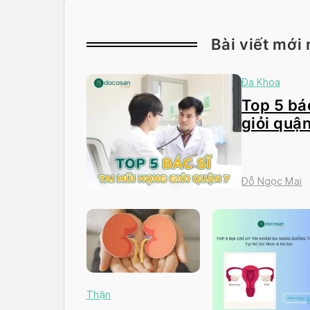
Bài viết mới 
Đa Khoa
Top 5 bác
giỏi quận
Đỗ Ngọc Mai
Thận