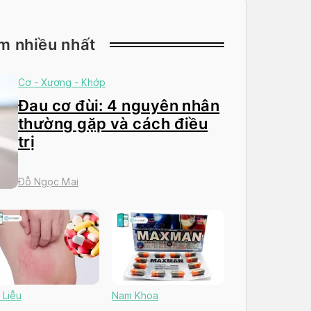
m nhiều nhất
Cơ - Xương - Khớp
Đau cơ đùi: 4 nguyên nhân
thường gặp và cách điều
trị
Đỗ Ngọc Mai
 Liễu
Nam Khoa