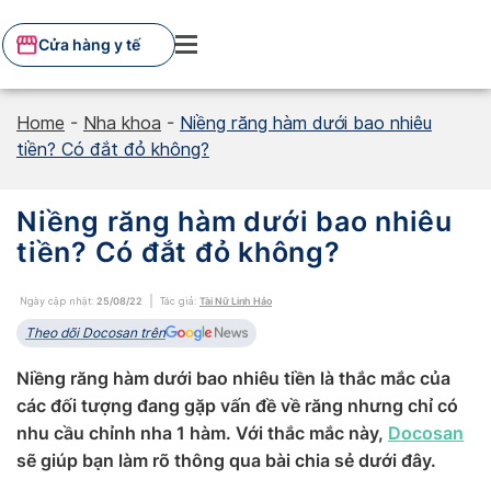
Skip
to
Cửa hàng y tế
content
Home
-
Nha khoa
-
Niềng răng hàm dưới bao nhiêu
tiền? Có đắt đỏ không?
Niềng răng hàm dưới bao nhiêu
tiền? Có đắt đỏ không?
Ngày cập nhật:
25/08/22
Tác giả:
Tài Nữ Linh Hảo
Theo dõi Docosan trên
Niềng răng hàm dưới bao nhiêu tiền là thắc mắc của
các đối tượng đang gặp vấn đề về răng nhưng chỉ có
nhu cầu chỉnh nha 1 hàm. Với thắc mắc này,
Docosan
sẽ giúp bạn làm rõ thông qua bài chia sẻ dưới đây.