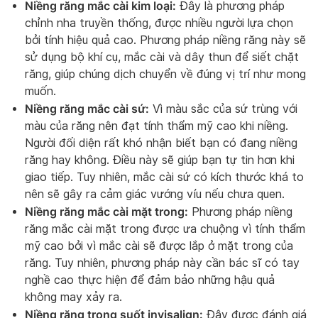
Niềng răng mắc cài kim loại:
Đây là phương pháp
chỉnh nha truyền thống, được nhiều người lựa chọn
bởi tính hiệu quả cao. Phương pháp niềng răng này sẽ
sử dụng bộ khí cụ, mắc cài và dây thun để siết chặt
răng, giúp chúng dịch chuyển về đúng vị trí như mong
muốn.
Niềng răng mắc cài sứ:
Vì màu sắc của sứ trùng với
màu của răng nên đạt tính thẩm mỹ cao khi niềng.
Người đối diện rất khó nhận biết bạn có đang niềng
răng hay không. Điều này sẽ giúp bạn tự tin hơn khi
giao tiếp. Tuy nhiên, mắc cài sứ có kích thước khá to
nên sẽ gây ra cảm giác vướng víu nếu chưa quen.
Niềng răng mắc cài mặt trong:
Phương pháp niềng
răng mắc cài mặt trong được ưa chuộng vì tính thẩm
mỹ cao bởi vì mắc cài sẽ được lắp ở mặt trong của
răng. Tuy nhiên, phương pháp này cần bác sĩ có tay
nghề cao thực hiện để đảm bảo những hậu quả
không may xảy ra.
Niềng răng trong suốt invisalign:
Đây được đánh giá