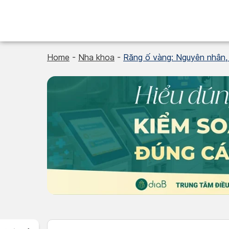
Skip
to
content
Home
-
Nha khoa
-
Răng ố vàng: Nguyên nhân, d