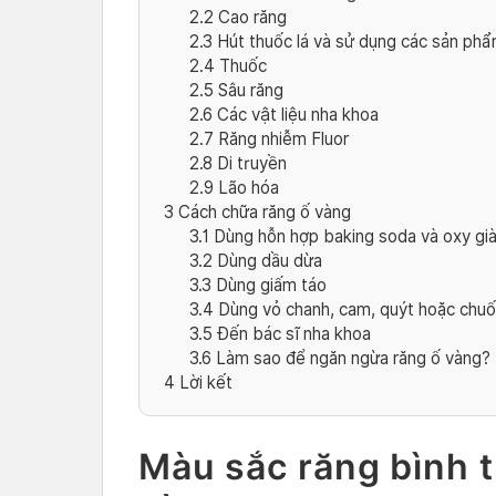
2.2
Cao răng
2.3
Hút thuốc lá và sử dụng các sản phẩ
2.4
Thuốc
2.5
Sâu răng
2.6
Các vật liệu nha khoa
2.7
Răng nhiễm Fluor
2.8
Di truyền
2.9
Lão hóa
3
Cách chữa răng ố vàng
3.1
Dùng hỗn hợp baking soda và oxy gi
3.2
Dùng dầu dừa
3.3
Dùng giấm táo
3.4
Dùng vỏ chanh, cam, quýt hoặc chuố
3.5
Đến bác sĩ nha khoa
3.6
Làm sao để ngăn ngừa răng ố vàng?
4
Lời kết
Màu sắc răng bình 