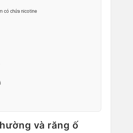
m có chứa nicotine
à
i
thường và răng ố