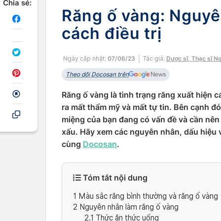
Chia sẻ:
Răng ố vàng: Nguyê
cách điều trị
Ngày cập nhật:
07/06/23
Tác giả:
Dược sĩ, Thạc sĩ N
Theo dõi Docosan trên
Răng ố vàng là tình trạng răng xuất hiện
ra mất thẩm mỹ và mất tự tin. Bên cạnh đó
miệng của bạn đang có vấn đề và cần nên
xấu. Hãy xem các nguyên nhân, dấu hiệu v
cùng
Docosan
.
Tóm tắt nội dung
1
Màu sắc răng bình thường và răng ố vàng
2
Nguyên nhân làm răng ố vàng
2.1
Thức ăn thức uống