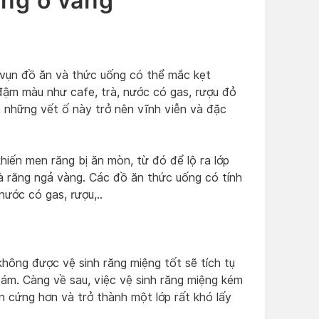
ng ố vàng
vụn đồ ăn và thức uống có thể mắc kẹt
đậm màu như cafe, trà, nước có gas, rượu đỏ
n, những vết ố này trở nên vĩnh viễn và đặc
hiến men răng bị ăn mòn, từ đó để lộ ra lớp
là răng ngả vàng. Các đồ ăn thức uống có tính
nước có gas, rượu,..
không được vệ sinh răng miệng tốt sẽ tích tụ
g vám. Càng về sau, việc vệ sinh răng miệng kém
 cứng hơn và trở thành một lớp rất khó lấy