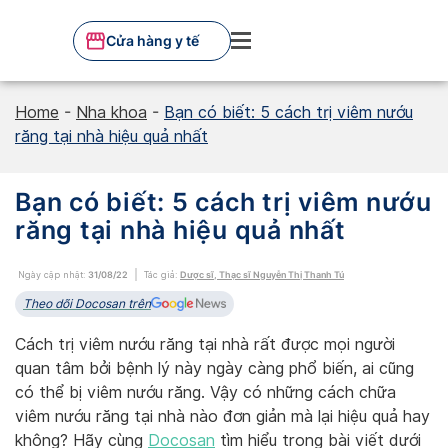
Skip
to
Cửa hàng y tế
content
Home
-
Nha khoa
-
Bạn có biết: 5 cách trị viêm nướu
răng tại nhà hiệu quả nhất
Bạn có biết: 5 cách trị viêm nướu
răng tại nhà hiệu quả nhất
Ngày cập nhật:
31/08/22
Tác giả:
Dược sĩ, Thạc sĩ Nguyễn Thị Thanh Tú
Theo dõi Docosan trên
Cách trị viêm nướu răng tại nhà rất được mọi người
quan tâm bởi bệnh lý này ngày càng phổ biến, ai cũng
có thể bị viêm nướu răng. Vậy có những cách chữa
viêm nướu răng tại nhà nào đơn giản mà lại hiệu quả hay
không? Hãy cùng
Docosan
tìm hiểu trong bài viết dưới