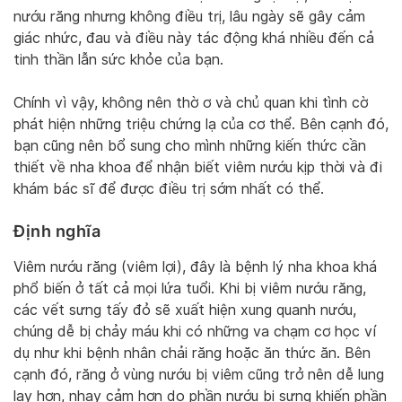
nướu răng nhưng không điều trị, lâu ngày sẽ gây cảm
giác nhức, đau và điều này tác động khá nhiều đến cả
tinh thần lẫn sức khỏe của bạn.
Chính vì vậy, không nên thờ ơ và chủ quan khi tình cờ
phát hiện những triệu chứng lạ của cơ thể. Bên cạnh đó,
bạn cũng nên bổ sung cho mình những kiến thức cần
thiết về nha khoa để nhận biết viêm nướu kịp thời và đi
khám bác sĩ để được điều trị sớm nhất có thể.
Định nghĩa
Viêm nướu răng (viêm lợi), đây là bệnh lý nha khoa khá
phổ biến ở tất cả mọi lứa tuổi. Khi bị viêm nướu răng,
các vết sưng tấy đỏ sẽ xuất hiện xung quanh nướu,
chúng dễ bị chảy máu khi có những va chạm cơ học ví
dụ như khi bệnh nhân chải răng hoặc ăn thức ăn. Bên
cạnh đó, răng ở vùng nướu bị viêm cũng trở nên dễ lung
lay hơn, nhạy cảm hơn do phần nướu bị sưng khiến phần