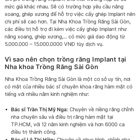
mức giá khác nhau. Sẽ có trường hợp yêu cầu nâng
xoang, ghép xương để hỗ trợ việc cấy ghép Implant nên
chi phí sẽ cao hơn. Tại Nha Khoa Trồng Răng Sài Gòn,
các điều trị hỗ trợ đi kèm việc cấy ghép Implant như
nâng xoang, ghép xương,… có mức giá dao động từ
5.000.000 – 15.000.0000 VNĐ tùy dịch vụ.
Vì sao nên chọn trồng răng Implant tại
Nha khoa Trồng Răng Sài Gòn
Nha Khoa Trồng Răng Sài Gòn là một cơ sở uy tín, nơi
có mặt của nhiều bác sĩ chuyên khoa răng hàm mặt có
tiếng với nhiều năm kinh nghiệm như:
Bác sĩ Trần Thị Mỹ Nga:
Chuyên về niềng răng chỉnh
nha chuyên sâu và điều trị răng hàm mặt tại
TP.HCM, với 12 năm kinh nghiệm và hơn 6000 ca
điều trị thành công.
Bác sĩ Lê Thị Hiền:
Chuyên về phục hình, chỉnh nha