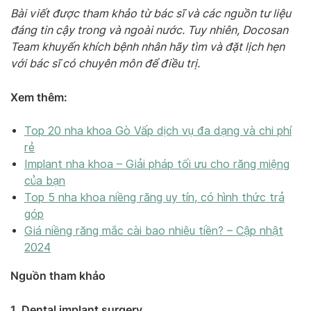
Bài viết được tham khảo từ bác sĩ và các nguồn tư liệu
đáng tin cậy trong và ngoài nước. Tuy nhiên, Docosan
Team khuyến khích bệnh nhân hãy tìm và đặt lịch hẹn
với bác sĩ có chuyên môn để điều trị.
Xem thêm:
Top 20 nha khoa Gò Vấp dịch vụ đa dạng và chi phí
rẻ
Implant nha khoa – Giải pháp tối ưu cho răng miệng
của bạn
Top 5 nha khoa niềng răng uy tín, có hình thức trả
góp
Giá niềng răng mắc cài bao nhiêu tiền? – Cập nhật
2024
Nguồn tham khảo
1. Dental implant surgery