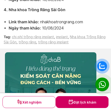
4. Nha khoa Trồng Răng Sài Gòn
Link tham khảo:
nhakhoatrongrang.com
Ngày tham khảo:
10/08/2024
Tag:
chi phí trồng răng implant
,
implant
,
Nha khoa Trồng Răng
Sài Gòn
,
trồng răng
,
trồng răng implant
ĐẶT LỊCH TRỒNG RĂNG
Xét nghiệm
Đặt lịch khám