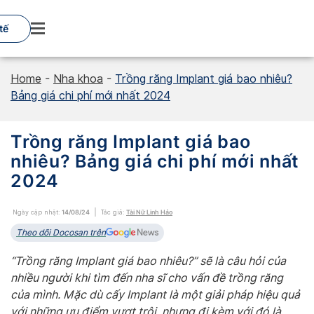
Skip
to
tế
content
Home
-
Nha khoa
-
Trồng răng Implant giá bao nhiêu?
Bảng giá chi phí mới nhất 2024
Trồng răng Implant giá bao
nhiêu? Bảng giá chi phí mới nhất
2024
Ngày cập nhật:
14/08/24
Tác giả:
Tài Nữ Linh Hảo
Theo dõi Docosan trên
“Trồng răng Implant giá bao nhiêu?” sẽ là câu hỏi của
nhiều người khi tìm đến nha sĩ cho vấn đề trồng răng
của mình. Mặc dù cấy Implant là một giải pháp hiệu quả
với những ưu điểm vượt trội, nhưng đi kèm với đó là