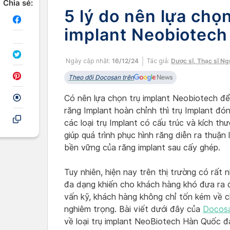
Chia sẻ:
5 lý do nên lựa chọn
implant Neobiotech
Ngày cập nhật:
16/12/24
Tác giả:
Dược sĩ, Thạc sĩ N
Theo dõi Docosan trên
Có nên lựa chọn trụ implant Neobiotech để
răng Implant hoàn chỉnh thì trụ Implant đón
các loại trụ Implant có cấu trúc và kích th
giúp quá trình phục hình răng diễn ra thuận
bền vững của răng implant sau cấy ghép.
Tuy nhiên, hiện nay trên thị trường có rất n
đa dạng khiến cho khách hàng khó đưa ra 
vấn kỹ, khách hàng không chỉ tốn kém về c
nghiêm trọng. Bài viết dưới đây của
Docos
về loại trụ implant NeoBiotech Hàn Quốc đ