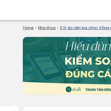
Skip
to
content
Home
-
Nha khoa
-
5 lý do nên lựa chọn trồng 